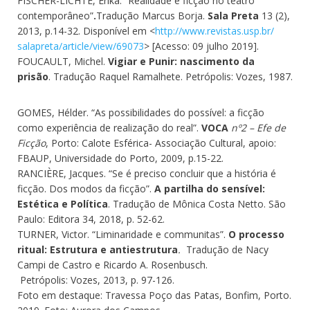
FISCHER-LICHTE, Erika. “Realidade e ficção no teatro
contemporâneo”
.
Tradução Marcus Borja.
Sala Preta
13 (2),
2013, p.14-32. Disponível em <
http://www.revistas.usp.br/
salapreta/article/view/69073
> [Acesso: 09 julho 2019].
FOUCAULT, Michel.
Vigiar e Punir: nascimento da
prisão
. Tradução Raquel Ramalhete.
Petrópolis: Vozes, 1987.
GOMES, Hélder. “As possibilidades do possível: a ficção
como experiência de realização do real”.
VOCA
nº2 – Efe de
Ficção
, Porto: Calote Esférica- Associação Cultural, apoio:
FBAUP, Universidade do Porto, 2009, p.15-22.
RANCIÈRE, Jacques. “Se é preciso concluir que a história é
ficção. Dos modos da ficção”.
A partilha do sensível:
Estética e Política
. Tradução de Mônica Costa Netto. São
Paulo: Editora 34, 2018, p. 52-62.
TURNER, Victor. “Liminaridade e communitas”.
O processo
ritual: Estrutura e antiestrutura
.
Tradução de Nacy
Campi de Castro e Ricardo A. Rosenbusch.
Petrópolis: Vozes, 2013, p. 97-126.
Foto em destaque: Travessa Poço das Patas, Bonfim, Porto.