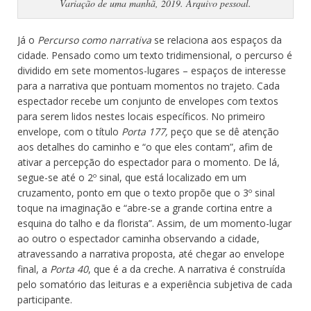
Variação de uma manhã, 2019. Arquivo pessoal.
Já o
Percurso como narrativa
se relaciona aos espaços da
cidade. Pensado como um texto tridimensional, o percurso é
dividido em sete momentos-lugares – espaços de interesse
para a narrativa que pontuam momentos no trajeto. Cada
espectador recebe um conjunto de envelopes com textos
para serem lidos nestes locais específicos. No primeiro
envelope, com o título
Porta 177,
peço que se dê atenção
aos detalhes do caminho e “o que eles contam”, afim de
ativar a percepção do espectador para o momento. De lá,
segue-se até o 2º sinal, que está localizado em um
cruzamento, ponto em que o texto propõe que o 3º sinal
toque na imaginação e “abre-se a grande cortina entre a
esquina do talho e da florista”. Assim, de um momento-lugar
ao outro o espectador caminha observando a cidade,
atravessando a narrativa proposta, até chegar ao envelope
final, a
Porta 40
, que é a da creche. A narrativa é construída
pelo somatório das leituras e a experiência subjetiva de cada
participante.