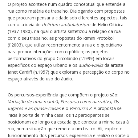
O projeto acontece num quadro conceptual que entende a
rua como matéria de trabalho. Dialogando com propostas
que procuram pensar a cidade sob diferentes aspectos, tais
como: a ideia de
d
elirium ambulatorium
de Hélio Oiticica
(1937-1980), na qual o artista sintetizou a relação da rua
com o seu trabalho
;
as propostas do Rimini Protokoll
(f.2003), que utiliza recorrentemente a rua e o quotidiano
para propor interações com o público; os projetos
performativos do grupo Circolando (f.1999) em locais
específicos do espaço urbano e os
a
udio-walks
da artista
Janet Cardiff (n.1957) que exploram a percepção do corpo no
espaço através do uso do áudio.
Os percursos-experiência que compõem o projeto são:
Variação de uma manhã
,
Percurso como narrativa
,
Os
lugares e as quase-coisas
e o
Percurso Z
. A proposta se
inicia à porta de minha casa, os 12 participantes se
posicionam ao longo da escada que conecta a minha casa à
rua, numa situação que remete a um teatro. Ali, explico o
funcionamento dos percursos-experiência e realizo o sorteio