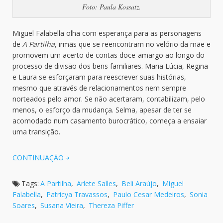
Foto: Paula Kossatz.
Miguel Falabella olha com esperança para as personagens
de
A Partilha
, irmãs que se reencontram no velório da mãe e
promovem um acerto de contas doce-amargo ao longo do
processo de divisão dos bens familiares. Maria Lúcia, Regina
e Laura se esforçaram para reescrever suas histórias,
mesmo que através de relacionamentos nem sempre
norteados pelo amor. Se não acertaram, contabilizam, pelo
menos, o esforço da mudança. Selma, apesar de ter se
acomodado num casamento burocrático, começa a ensaiar
uma transição.
CONTINUAÇÃO
Tags:
A Partilha
,
Arlete Salles
,
Beli Araújo
,
Miguel
Falabella
,
Patricya Travassos
,
Paulo Cesar Medeiros
,
Sonia
Soares
,
Susana Vieira
,
Thereza Piffer