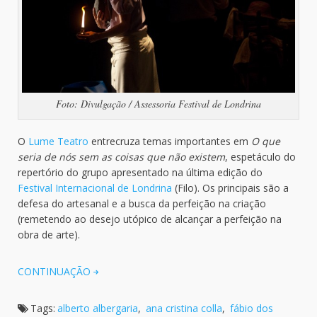
Foto: Divulgação / Assessoria Festival de Londrina
O
Lume Teatro
entrecruza temas importantes em
O que
seria de nós sem as coisas que não existem
, espetáculo do
repertório do grupo apresentado na última edição do
Festival Internacional de Londrina
(Filo). Os principais são a
defesa do artesanal e a busca da perfeição na criação
(remetendo ao desejo utópico de alcançar a perfeição na
obra de arte).
CONTINUAÇÃO
Tags:
alberto albergaria
,
ana cristina colla
,
fábio dos