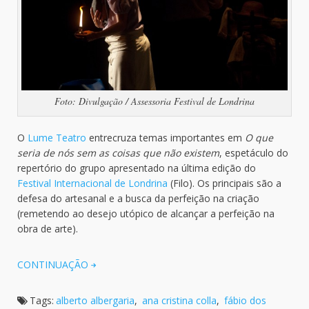
Foto: Divulgação / Assessoria Festival de Londrina
O
Lume Teatro
entrecruza temas importantes em
O que
seria de nós sem as coisas que não existem
, espetáculo do
repertório do grupo apresentado na última edição do
Festival Internacional de Londrina
(Filo). Os principais são a
defesa do artesanal e a busca da perfeição na criação
(remetendo ao desejo utópico de alcançar a perfeição na
obra de arte).
CONTINUAÇÃO
Tags:
alberto albergaria
,
ana cristina colla
,
fábio dos