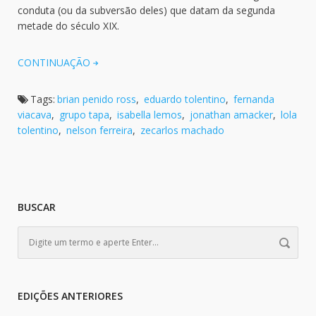
conduta (ou da subversão deles) que datam da segunda
metade do século XIX.
CONTINUAÇÃO
Tags:
brian penido ross
,
eduardo tolentino
,
fernanda
viacava
,
grupo tapa
,
isabella lemos
,
jonathan amacker
,
lola
tolentino
,
nelson ferreira
,
zecarlos machado
BUSCAR
EDIÇÕES ANTERIORES