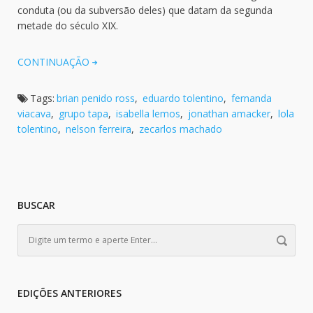
conduta (ou da subversão deles) que datam da segunda
metade do século XIX.
CONTINUAÇÃO
Tags:
brian penido ross
,
eduardo tolentino
,
fernanda
viacava
,
grupo tapa
,
isabella lemos
,
jonathan amacker
,
lola
tolentino
,
nelson ferreira
,
zecarlos machado
BUSCAR
EDIÇÕES ANTERIORES