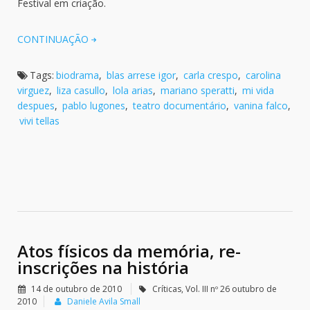
Festival em criação.
CONTINUAÇÃO
Tags:
biodrama
,
blas arrese igor
,
carla crespo
,
carolina
virguez
,
liza casullo
,
lola arias
,
mariano speratti
,
mi vida
despues
,
pablo lugones
,
teatro documentário
,
vanina falco
,
vivi tellas
Atos físicos da memória, re-
inscrições na história
14 de outubro de 2010
Críticas
,
Vol. III nº 26 outubro de
2010
Daniele Avila Small