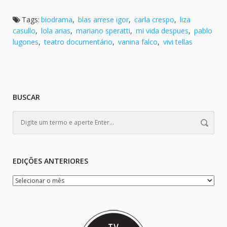
Tags:
biodrama
,
blas arrese igor
,
carla crespo
,
liza
casullo
,
lola arias
,
mariano speratti
,
mi vida despues
,
pablo
lugones
,
teatro documentário
,
vanina falco
,
vivi tellas
BUSCAR
EDIÇÕES ANTERIORES