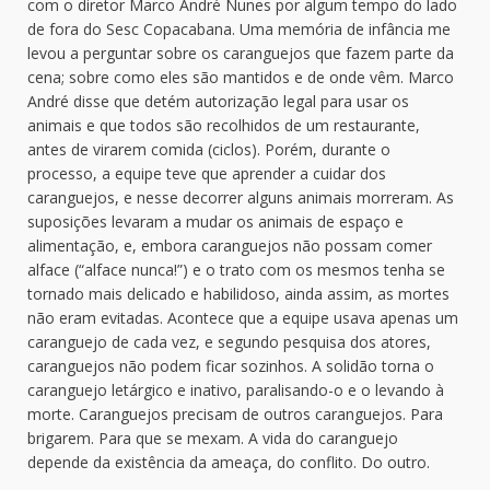
com o diretor Marco André Nunes por algum tempo do lado
de fora do Sesc Copacabana. Uma memória de infância me
levou a perguntar sobre os caranguejos que fazem parte da
cena; sobre como eles são mantidos e de onde vêm. Marco
André disse que detém autorização legal para usar os
animais e que todos são recolhidos de um restaurante,
antes de virarem comida (ciclos). Porém, durante o
processo, a equipe teve que aprender a cuidar dos
caranguejos, e nesse decorrer alguns animais morreram. As
suposições levaram a mudar os animais de espaço e
alimentação, e, embora caranguejos não possam comer
alface (“alface nunca!”) e o trato com os mesmos tenha se
tornado mais delicado e habilidoso, ainda assim, as mortes
não eram evitadas. Acontece que a equipe usava apenas um
caranguejo de cada vez, e segundo pesquisa dos atores,
caranguejos não podem ficar sozinhos. A solidão torna o
caranguejo letárgico e inativo, paralisando-o e o levando à
morte. Caranguejos precisam de outros caranguejos. Para
brigarem. Para que se mexam. A vida do caranguejo
depende da existência da ameaça, do conflito. Do outro.