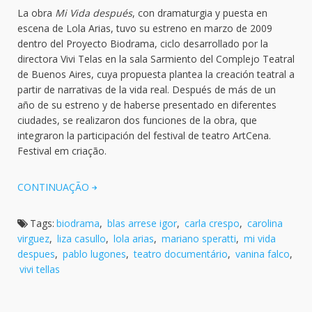
La obra
Mi Vida después
, con dramaturgia y puesta en
escena de Lola Arias, tuvo su estreno en marzo de 2009
dentro del Proyecto Biodrama, ciclo desarrollado por la
directora Vivi Telas en la sala Sarmiento del Complejo Teatral
de Buenos Aires, cuya propuesta plantea la creación teatral a
partir de narrativas de la vida real. Después de más de un
año de su estreno y de haberse presentado en diferentes
ciudades, se realizaron dos funciones de la obra, que
integraron la participación del festival de teatro ArtCena.
Festival em criação.
CONTINUAÇÃO
Tags:
biodrama
,
blas arrese igor
,
carla crespo
,
carolina
virguez
,
liza casullo
,
lola arias
,
mariano speratti
,
mi vida
despues
,
pablo lugones
,
teatro documentário
,
vanina falco
,
vivi tellas