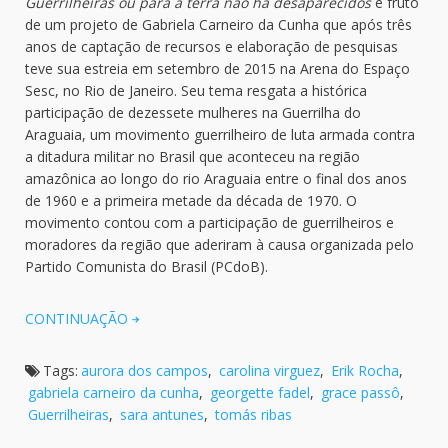
Guerrilheiras ou para a terra não há desaparecidos
é fruto
de um projeto de Gabriela Carneiro da Cunha que após três
anos de captação de recursos e elaboração de pesquisas
teve sua estreia em setembro de 2015 na Arena do Espaço
Sesc, no Rio de Janeiro. Seu tema resgata a histórica
participação de dezessete mulheres na Guerrilha do
Araguaia, um movimento guerrilheiro de luta armada contra
a ditadura militar no Brasil que aconteceu na região
amazônica ao longo do rio Araguaia entre o final dos anos
de 1960 e a primeira metade da década de 1970. O
movimento contou com a participação de guerrilheiros e
moradores da região que aderiram à causa organizada pelo
Partido Comunista do Brasil (PCdoB).
CONTINUAÇÃO
Tags:
aurora dos campos
,
carolina virguez
,
Erik Rocha
,
gabriela carneiro da cunha
,
georgette fadel
,
grace passô
,
Guerrilheiras
,
sara antunes
,
tomás ribas