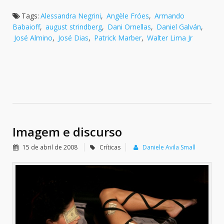
Tags:
Alessandra Negrini
,
Angèle Fróes
,
Armando
Babaioff
,
august strindberg
,
Dani Ornellas
,
Daniel Galván
,
José Almino
,
José Dias
,
Patrick Marber
,
Walter Lima Jr
Imagem e discurso
15 de abril de 2008
Críticas
Daniele Avila Small