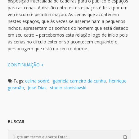
disposição intercalada de cadeiras para o público e espaços
para as cenas. A divisão entre estes espaços é feita por um
véu escuro e pela iluminação. As cenas que acontecem
nestes espaços, que às vezes se assemelham a pequenos
nichos, apresentam os sonhos do homem que está deitado
em seu catre – percebemos esta relação logo de início pois
as cenas no círculo exterior só acontecem enquanto o
personagem que está no centro dorme.
CONTINUAÇÃO
Tags:
celina sodré
,
gabriela carneiro da cunha
,
henrique
gusmão
,
José Dias
,
studio stanislavski
BUSCAR