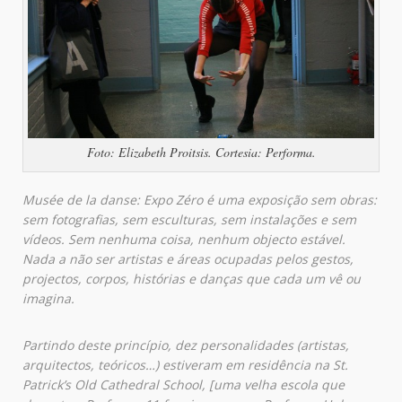
Foto: Elizabeth Proitsis. Cortesia: Performa.
Musée de la danse: Expo Zéro é uma exposição sem obras:
sem fotografias, sem esculturas, sem instalações e sem
vídeos. Sem nenhuma coisa, nenhum objecto estável.
Nada a não ser artistas e áreas ocupadas pelos gestos,
projectos, corpos, histórias e danças que cada um vê ou
imagina.
Partindo deste princípio, dez personalidades (artistas,
arquitectos, teóricos…) estiveram em residência na St.
Patrick’s Old Cathedral School, [uma velha escola que