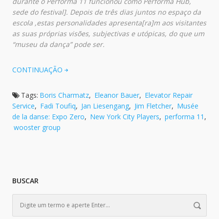
durante o Performa 11 funcionou como Performa Hub,
sede do festival]. Depois de três dias juntos no espaço da
escola ,estas personalidades apresenta[ra]m aos visitantes
as suas próprias visões, subjectivas e utópicas, do que um
“museu da dança” pode ser.
CONTINUAÇÃO
Tags:
Boris Charmatz
,
Eleanor Bauer
,
Elevator Repair
Service
,
Fadi Toufiq
,
Jan Liesengang
,
Jim Fletcher
,
Musée
de la danse: Expo Zero
,
New York City Players
,
performa 11
,
wooster group
BUSCAR