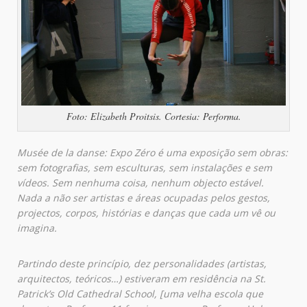
Foto: Elizabeth Proitsis. Cortesia: Performa.
Musée de la danse: Expo Zéro é uma exposição sem obras:
sem fotografias, sem esculturas, sem instalações e sem
vídeos. Sem nenhuma coisa, nenhum objecto estável.
Nada a não ser artistas e áreas ocupadas pelos gestos,
projectos, corpos, histórias e danças que cada um vê ou
imagina.
Partindo deste princípio, dez personalidades (artistas,
arquitectos, teóricos…) estiveram em residência na St.
Patrick’s Old Cathedral School, [uma velha escola que