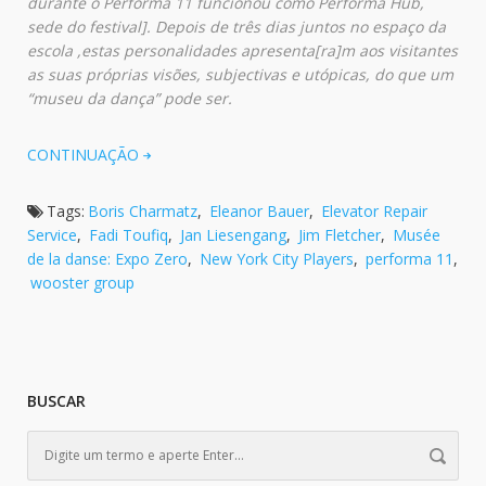
durante o Performa 11 funcionou como Performa Hub,
sede do festival]. Depois de três dias juntos no espaço da
escola ,estas personalidades apresenta[ra]m aos visitantes
as suas próprias visões, subjectivas e utópicas, do que um
“museu da dança” pode ser.
CONTINUAÇÃO
Tags:
Boris Charmatz
,
Eleanor Bauer
,
Elevator Repair
Service
,
Fadi Toufiq
,
Jan Liesengang
,
Jim Fletcher
,
Musée
de la danse: Expo Zero
,
New York City Players
,
performa 11
,
wooster group
BUSCAR