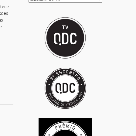
 tece
ixões
as
e