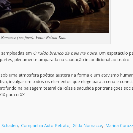
a Nomacce (em foco). Foto: Nelson Kao.
es sampleadas em
O ruído branco da palavra noite
. Um espetáculo p
 partes, plenamente amparada na saudação incondicional ao teatro.
 sob uma atmosfera poética austera na forma e um atavismo human
iva, invulgar em todos os elementos que elege para a cena e conec
profundo na paisagem teatral da Rússia sacudida por transições socia
IX para o XX.
o Schaden
,
Companhia Auto-Retrato
,
Gilda Nomacce
,
Marina Coraz