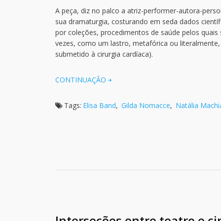
A peça, diz no palco a atriz-performer-autora-perso
sua dramaturgia, costurando em seda dados científi
por coleções, procedimentos de saúde pelos quais s
vezes, como um lastro, metafórica ou literalmente,
submetido à cirurgia cardíaca).
CONTINUAÇÃO
Tags:
Elisa Band
,
Gilda Nomacce
,
Natália Machia
Interseções entre teatro e c