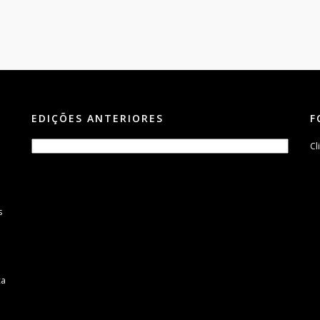
EDIÇÕES ANTERIORES
F
Cl
s
m
ca