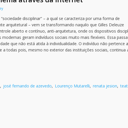
ey
sociedade disciplinar” – a qual se caracteriza por uma forma de
e arquitetural – vem se transformando naquilo que Gilles Deleuze
trole aberto e contínuo, anti-arquitetura, onde os dispositivos discip
is modernas geram indivíduos sociais muito mais flexíveis. Essa pas
dade que não está atida à individualidade. O indivíduo não pertence 
todas pois, mesmo no exterior das instituições sociais, continua 
,
josé fernando de azevedo
,
Lourenço Mutarelli
,
renata jesion
,
teat