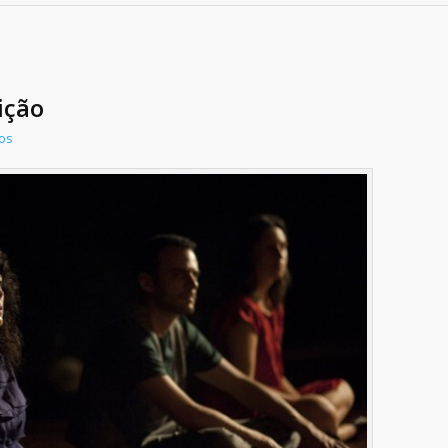
ição
tos