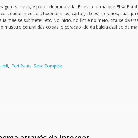
nagem-ser viva, é para celebrar a vida. É dessa forma que Elisa Band
cos, dados médicos, taxonômicos, cartográficos, literários, suas pa
ua mãe se submeteu etc. No início, no fim e no meio, cita-se divers
 o músculo central das coisas: o coração (do da baleia azul ao da mã
veli
,
Peri Pane
,
Sesc Pompeia
inema através da Internet