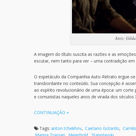
Atriz: Gild
A imagem do título suscita as razões e as emoçõ
escutar, nem tanto para ver – uma contradição em
O espetáculo da Companhia Auto-Retrato ergue-se
transbordante no conteúdo. Sua concepção é assert
ao espírito revolucionário de uma época: um corte 
e comunistas naqueles anos de virada dos séculos X
CONTINUAÇÃO
Tags:
anton tchekhov
,
Caetano Gotardo
,
Camil
Marina Tranjan
,
Meierhold
,
Stanislavski