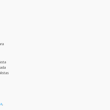
ara
ista
tada
listas
za
,