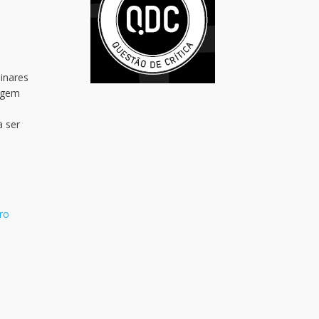
linares
sagem
a
a ser
ro