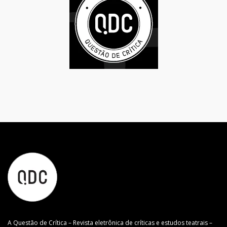
A Questão de Crítica – Revista eletrônica de críticas e estudos teatrais –