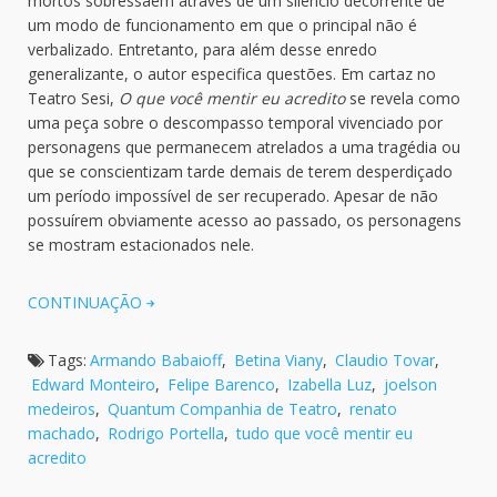
mortos sobressaem através de um silêncio decorrente de
um modo de funcionamento em que o principal não é
verbalizado. Entretanto, para além desse enredo
generalizante, o autor especifica questões. Em cartaz no
Teatro Sesi,
O que você mentir eu acredito
se revela como
uma peça sobre o descompasso temporal vivenciado por
personagens que permanecem atrelados a uma tragédia ou
que se conscientizam tarde demais de terem desperdiçado
um período impossível de ser recuperado. Apesar de não
possuírem obviamente acesso ao passado, os personagens
se mostram estacionados nele.
CONTINUAÇÃO
Tags:
Armando Babaioff
,
Betina Viany
,
Claudio Tovar
,
Edward Monteiro
,
Felipe Barenco
,
Izabella Luz
,
joelson
medeiros
,
Quantum Companhia de Teatro
,
renato
machado
,
Rodrigo Portella
,
tudo que você mentir eu
acredito