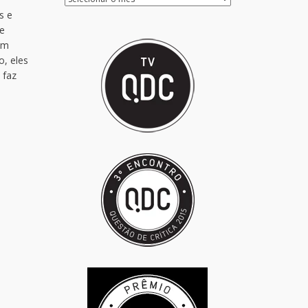
s e
 e
em
o, eles
 faz