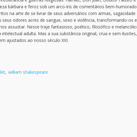
eza bárbara e feroz sob um arco-íris de comentários bem-humorado
os na arte de se livrar de seus adversários com armas, sagacidade
lou seus odores acres de sangue, sexo e violência, transformando-os 
os assustar. Nesse traje fantasioso, poético, filosófico e melancólic
intelectual adulta. Mas a sua substância original, crua e sem ilusões,
em ajustados ao nosso século XXI.
let
,
william shakespeare