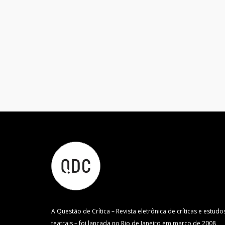
A Questão de Crítica – Revista eletrônica de críticas e estudo
teatrais – foi lançada no Rio de Janeiro em março de 2008