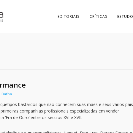
EDITORIAIS
CRÍTICAS
ESTUDO
ormance
o Barba
rquétipos bastardos que não conhecem suas mães e seus vários pais.
primeiras companhias profissionais especializadas em vender
 ‘Era de Ouro’ entre os séculos XVI e XVII.
intolerância e guerras religiosas. Hamlet, Don Juan, Doutor Fausto e