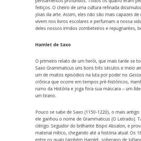
pensamentos profundos. Todos os quatro eram perit
feitiços. O cheiro de uma cultura refinada dissimu
jóias da arte. Assim, eles não são mais capazes de n
vivem nos livros escolares e perfumam a nossa vida 
deles nossos irmãos zombeteiros e repugnantes, b
Hamlet de Saxo
O primeiro relato de um herói, que mais tarde se to
Saxo Grammaticus uns bons três séculos e meio an
um de muitos episódios na luta por poder no
Gest
crônica que ocorre em tempos pré-históricos, Ha
rumo da História e joga fora sua máscara – um líder 
um tirano.
Pouco se sabe de Saxo (1150-1220), o mais antigo 
ele ganhou o nome de Grammaticus (O Letrado). Tal 
clérigo. Seguidor do brilhante Bispo Absalon, e pro
material mítico, chegando até a história atual. Os 1
entre os quais também Hamlet, soberano de Jutland