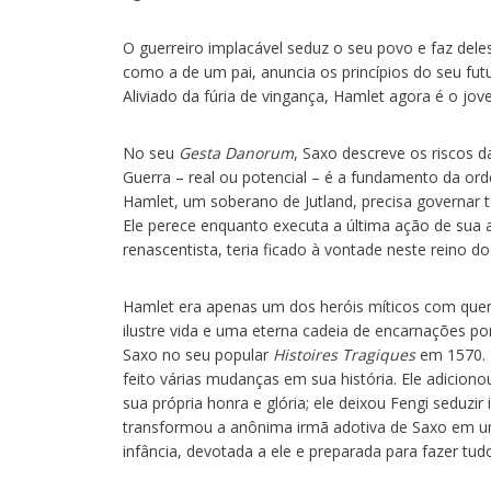
O guerreiro implacável seduz o seu povo e faz del
como a de um pai, anuncia os princípios do seu futu
Aliviado da fúria de vingança, Hamlet agora é o j
No seu
Gesta Danorum
, Saxo descreve os riscos d
Guerra – real ou potencial – é a fundamento da orde
Hamlet, um soberano de Jutland, precisa governar 
Ele perece enquanto executa a última ação de sua as
renascentista, teria ficado à vontade neste reino do
Hamlet era apenas um dos heróis míticos com quem
ilustre vida e uma eterna cadeia de encarnações por
Saxo no seu popular
Histoires Tragiques
em 1570. B
feito várias mudanças em sua história. Ele adicio
sua própria honra e glória; ele deixou Fengi seduzi
transformou a anônima irmã adotiva de Saxo em um
infância, devotada a ele e preparada para fazer tudo