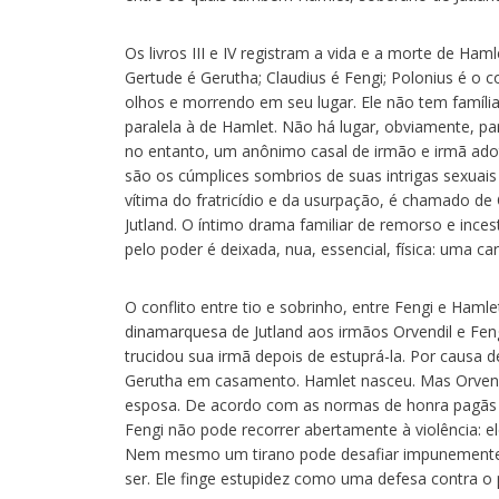
Os livros III e IV registram a vida e a morte de H
Gertude é Gerutha; Claudius é Fengi; Polonius é o
olhos e morrendo em seu lugar. Ele não tem famíli
paralela à de Hamlet. Não há lugar, obviamente, pa
no entanto, um anônimo casal de irmão e irmã ado
são os cúmplices sombrios de suas intrigas sexuais
vítima do fratricídio e da usurpação, é chamado d
Jutland. O íntimo drama familiar de remorso e inces
pelo poder é deixada, nua, essencial, física: uma ca
O conflito entre tio e sobrinho, entre Fengi e Ham
dinamarquesa de Jutland aos irmãos Orvendil e Fen
trucidou sua irmã depois de estuprá-la. Por causa d
Gerutha em casamento. Hamlet nasceu. Mas Orvend
esposa. De acordo com as normas de honra pagãs Ha
Fengi não pode recorrer abertamente à violência: e
Nem mesmo um tirano pode desafiar impunemente to
ser. Ele finge estupidez como uma defesa contra o 