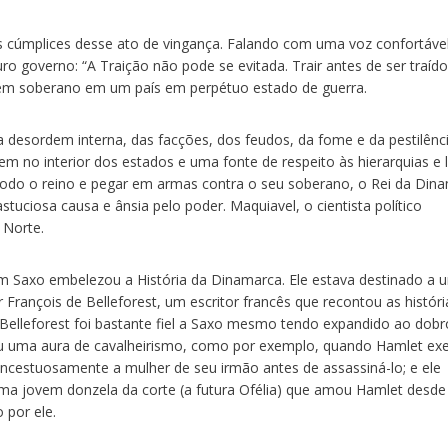
es cúmplices desse ato de vingança. Falando com uma voz confortáve
ro governo: “A Traição não pode se evitada. Trair antes de ser traído
ovem soberano em um país em perpétuo estado de guerra.
a desordem interna, das facções, dos feudos, da fome e da pestilênci
m no interior dos estados e uma fonte de respeito às hierarquias e l
todo o reino e pegar em armas contra o seu soberano, o Rei da Din
tuciosa causa e ânsia pelo poder. Maquiavel, o cientista político
 Norte.
 Saxo embelezou a História da Dinamarca. Ele estava destinado a 
 François de Belleforest, um escritor francês que recontou as históri
elleforest foi bastante fiel a Saxo mesmo tendo expandido ao dobr
nou uma aura de cavalheirismo, como por exemplo, quando Hamlet ex
r incestuosamente a mulher de seu irmão antes de assassiná-lo; e ele
a jovem donzela da corte (a futura Ofélia) que amou Hamlet desde
 por ele.