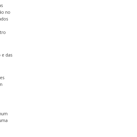
as
ão no
ados
tro
 e das
les
em
 num
 uma