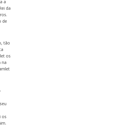
a a
Rei da
ros.
o de
o, tão
ta
let os
a na
amlet
o
 seu
i os
mim.