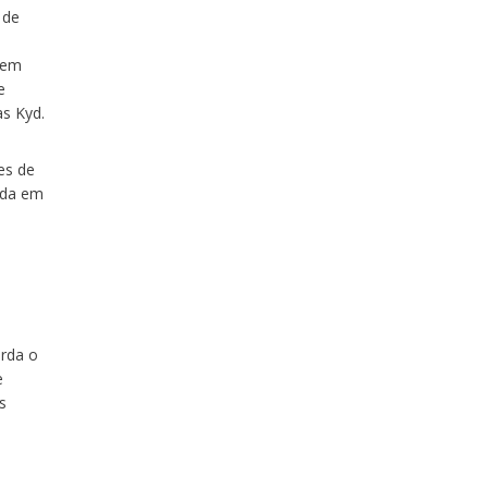
 de
bem
e
s Kyd.
es de
ada em
orda o
e
s