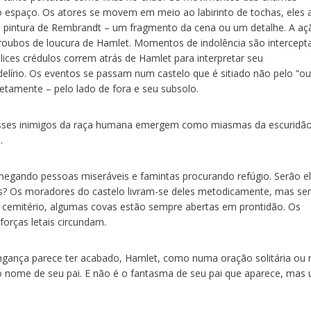
 espaço. Os atores se movem em meio ao labirinto de tochas, eles 
a pintura de Rembrandt – um fragmento da cena ou um detalhe. A aç
rroubos de loucura de Hamlet. Momentos de indolência são intercept
lices crédulos correm atrás de Hamlet para interpretar seu
lírio. Os eventos se passam num castelo que é sitiado não pelo “ou
tamente – pelo lado de fora e seu subsolo.
sses inimigos da raça humana emergem como miasmas da escuridão
.
chegando pessoas miseráveis e famintas procurando refúgio. Serão e
es? Os moradores do castelo livram-se deles metodicamente, mas s
No cemitério, algumas covas estão sempre abertas em prontidão. Os
orças letais circundam.
ngança parece ter acabado, Hamlet, como numa oração solitária ou
o nome de seu pai. E não é o fantasma de seu pai que aparece, mas