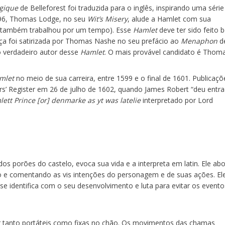
agique
de Belleforest foi traduzida para o inglês, inspirando uma série
1596, Thomas Lodge, no seu
Wit’s Misery
, alude a Hamlet com sua
e também trabalhou por um tempo). Esse
Hamlet
deve ter sido feito 
 foi satirizada por Thomas Nashe no seu prefácio ao
Menaphon
d
 verdadeiro autor desse
Hamlet
. O mais provável candidato é Thoma
mlet
no meio de sua carreira, entre 1599 e o final de 1601. Publicaçõ
’ Register em 26 de julho de 1602, quando James Robert “deu entr
ett Prince [or] denmarke as yt was latelie
interpretado por Lord
s porões do castelo, evoca sua vida e a interpreta em latin. Ele ab
ndo e comentando as vis intenções do personagem e de suas ações. El
se identifica com o seu desenvolvimento e luta para evitar os evento
r tanto portáteis como fixas no chão. Os movimentos das chamas