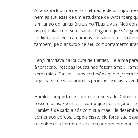
A farsa da loucura de Hamlet não é de um tipo me
nem as sutilezas de um estudante de Wittenberg qu
similar ao de Junius Brutus no Titus Livius. Nos doi
as papoulas com sua espada, fingindo que são gu
código para seus camaradas conspiradores: matem o
também, pelo absurdo de seu comportamento irracion
Fengi duvidava da loucura de Hamlet. Ele arma para
à tentação. Pessoas loucas não fazem amor. Hamlet
sem traí-lo. Ela conta aos cortesãos que o jovem h
orgulha-se de suas próprias proezas sexuais fazen
Hamlet comporta-se como um obcecado. Coberto de 
fossem asas. Ele mata – como que por engano – o 
Hamlet é deixado a sós com sua mãe. Ele desembai
comer aos porcos. Depois disso, ele força sua esp
reconhecer o horror de seu comportamento por ter