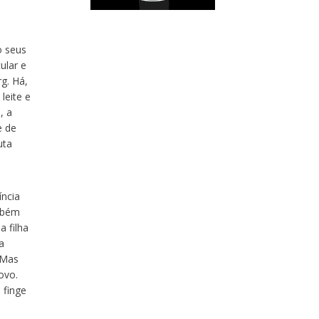
.
o seus
ular e
g. Há,
leite e
, a
e de
uta
íncia
ambém
a filha
a
 Mas
ovo.
 finge