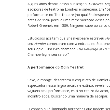
Alguns anos depois dessa publicação,
Histoires Tr
escritores de teatro na Londres elisabetana. Em 
performance no The Theatre (no qual Shakespear
antes de 1596 porque uma rememoração dessa peça
Robert Greene’s em 1589. Ninguém sabe ao certo o
Estudiosos aceitam que Sheakespeare escreveu
Ha
seu
Hamlet
começaram com a entrada no Stationers
seu Copie… um livro chamado
The Revenge of Haml
Chamberleyne seu servo.”
A performance do Odin Teatret
Saxo, o monge, desenterra o esqueleto de Hamlet do
espectador nessa língua arcaica e extinta, revela
vagueia pela performance, está no centro da ação, 
incontrolados, buscando uma maneira de escapar.
O espaço nu é iluminado por tochas que podem se