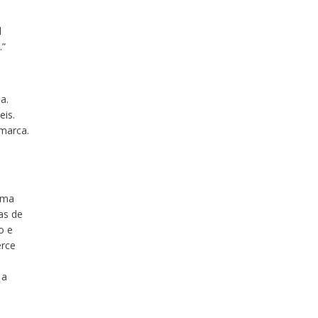
l
.”
a.
eis.
amarca.
uma
as de
o e
erce
 a