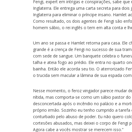
Fengi, expert em intrigas e conspirações, sabe qu
Inglaterra. Ele entrega uma carta secreta para doi
Inglaterra para eliminar o príncipe insano. Hamlet 
Como resultado, os dois agentes de Fengi são enfo
homem sábio, o rei inglês o tem em alta conta e lh
Um ano se passa e Hamlet retorna para casa. Ele c
grande é a crença de Fengi no sucesso de sua tram
com sede de sangue. Um banquete celebra o funer
talha e ateia fogo ao prédio. Ele entra no quarto o
bainha. Então ele acorda seu tio. O aterrorizado F
o trucida sem macular a lâmina de sua espada com 
Nesse momento, o feroz vingador parece mudar de 
nítida, mas comporta-se como um sábio pastor do p
desconcertada após o incêndio no palácio e a mor
próprio irmão. Sozinho eu tenho cumprido a tarefa 
conturbado pelo abuso de poder. Eu não quero col
cortesões abusados, mas deixei o corpo de Fengi 
Agora cabe a vocês mostrar se merecem isso.”