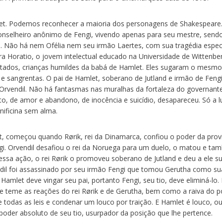
amlet. Podemos reconhecer a maioria dos personagens de Shakespeare
 conselheiro anônimo de Fengi, vivendo apenas para seu mestre, send
a. Não há nem Ofélia nem seu irmão Laertes, com sua tragédia espec
ra Horatio, o jovem intelectual educado na Universidade de Wittenber
tados, crianças humildes da babá de Hamlet. Eles sugaram o mesmo 
 e sangrentas. O pai de Hamlet, soberano de Jutland e irmão de Fengi
e Orvendil. Não há fantasmas nas muralhas da fortaleza do governant
to, de amor e abandono, de inocência e suicídio, desapareceu. Só a l
rnificina sem alma.
let, começou quando Rørik, rei da Dinamarca, confiou o poder da prov
gi. Orvendil desafiou o rei da Noruega para um duelo, o matou e t
essa ação, o rei Rørik o promoveu soberano de Jutland e deu a ele su
il foi assassinado por seu irmão Fengi que tomou Gerutha como su
mlet deve vingar seu pai, portanto Fengi, seu tio, deve eliminá-lo.
le teme as reações do rei Rørik e de Gerutha, bem como a raiva do p
das as leis e condenar um louco por traição. E Hamlet é louco, ou
poder absoluto de seu tio, usurpador da posição que lhe pertence.