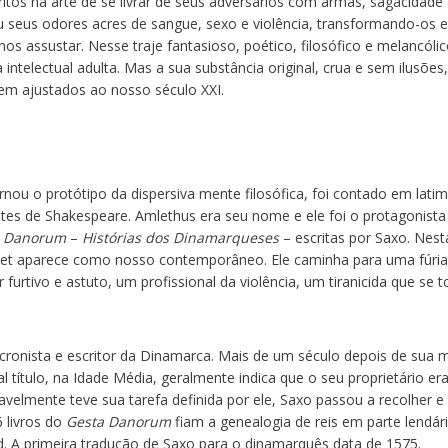
os na arte de se livrar de seus adversários com armas, sagacidade
lou seus odores acres de sangue, sexo e violência, transformando-os 
os assustar. Nesse traje fantasioso, poético, filosófico e melancólic
intelectual adulta. Mas a sua substância original, crua e sem ilusões,
em ajustados ao nosso século XXI.
rnou o protótipo da dispersiva mente filosófica, foi contado em latim
tes de Shakespeare. Amlethus era seu nome e ele foi o protagonist
a Danorum
–
Histórias dos Dinamarqueses
– escritas por Saxo. Nest
mlet aparece como nosso contemporâneo. Ele caminha para uma fúri
furtivo e astuto, um profissional da violência, um tiranicida que se t
cronista e escritor da Dinamarca. Mais de um século depois de sua 
título, na Idade Média, geralmente indica que o seu proprietário er
vavelmente teve sua tarefa definida por ele, Saxo passou a recolher e 
6 livros do
Gesta Danorum
fiam a genealogia de reis em parte lendár
. A primeira tradução de Saxo para o dinamarquês data de 1575.