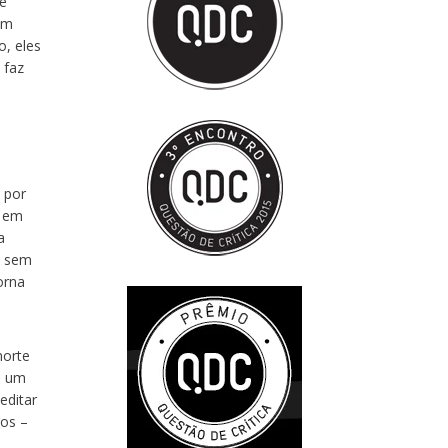
 e
em
o, eles
 faz
 por
a em
a
a sem
orna
morte
a um
editar
ios –