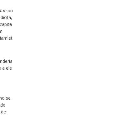
tae
ou
diota,
capita
em
Hamlet
enderia
 a ele
mo se
nde
 de