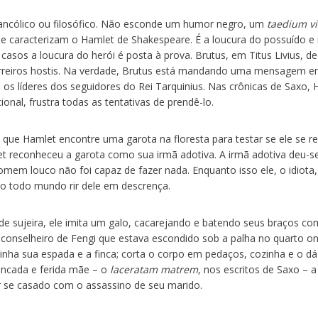
lancólico ou filosófico. Não esconde um humor negro, um
taedium vi
e caracterizam o Hamlet de Shakespeare. É a loucura do possuído e i
s casos a loucura do herói é posta à prova. Brutus, em Titus Livius, de
erreiros hostis. Na verdade, Brutus está mandando uma mensagem 
s líderes dos seguidores do Rei Tarquinius. Nas crônicas de Saxo, 
al, frustra todas as tentativas de prendê-lo.
 que Hamlet encontre uma garota na floresta para testar se ele se r
 reconheceu a garota como sua irmã adotiva. A irmã adotiva deu-se
omem louco não foi capaz de fazer nada. Enquanto isso ele, o idiota,
do todo mundo rir dele em descrença.
sujeira, ele imita um galo, cacarejando e batendo seus braços co
conselheiro de Fengi que estava escondido sob a palha no quarto o
nha sua espada e a finca; corta o corpo em pedaços, cozinha e o dá
ancada e ferida mãe – o
laceratam matrem
, nos escritos de Saxo – a
 se casado com o assassino de seu marido.