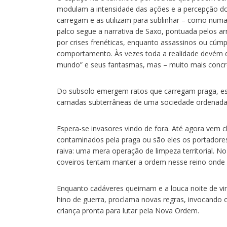
modulam a intensidade das ações e a percepção do
carregam e as utilizam para sublinhar – como num
palco segue a narrativa de Saxo, pontuada pelos a
por crises frenéticas, enquanto assassinos ou cúmp
comportamento. Às vezes toda a realidade devém de
mundo” e seus fantasmas, mas – muito mais concre
Do subsolo emergem ratos que carregam praga, e
camadas subterrâneas de uma sociedade ordenada
Espera-se invasores vindo de fora. Até agora vem 
contaminados pela praga ou são eles os portador
raiva: uma mera operação de limpeza territorial. 
coveiros tentam manter a ordem nesse reino onde f
Enquanto cadáveres queimam e a louca noite de vi
hino de guerra, proclama novas regras, invocando 
criança pronta para lutar pela Nova Ordem.