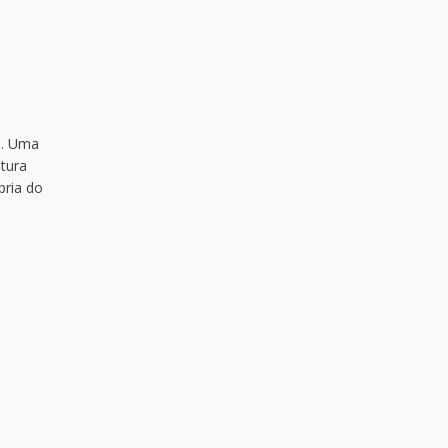
e. Uma
tura
pria do