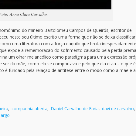
Foto: Anna Clara Carvalho.
homônimo do mineiro Bartolomeu Campos de Queirós, escritor de
ereceu neste seu último escrito uma forma que não se deixa classificar
 como uma literatura com a força daquilo que brota inesperadament
smo que expõe a rememoração do sofrimento causado pela perda prema
mina um olhar melancólico como paradigma para uma expressão pró
e ser da mãe, como ela se comportava e pelo que ela dizia – o que é
co é fundado pela relação de antítese entre o modo como a mãe e a
ueira
,
companhia aberta
,
Daniel Carvalho de Faria
,
davi de carvalho
,
margo