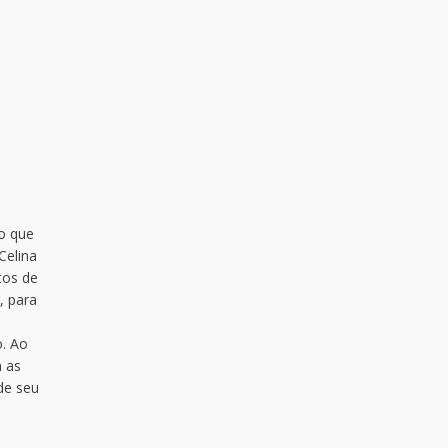
ão que
Celina
tos de
, para
. Ao
m as
de seu