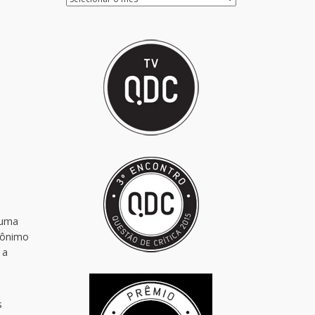
 uma
omônimo
 a
s