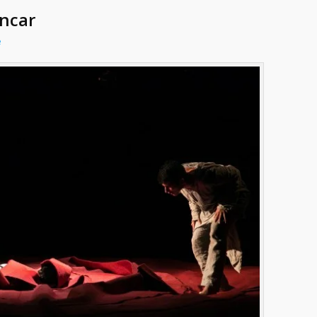
incar
e