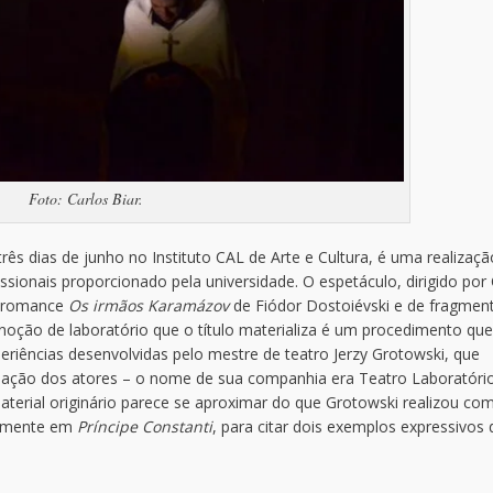
Foto: Carlos Biar.
três dias de junho no Instituto CAL de Arte e Cultura, é uma realizaç
sionais proporcionado pela universidade. O espetáculo, dirigido por 
o romance
Os irmãos Karamázov
de Fiódor Dostoiévski e de fragmen
noção de laboratório que o título materializa é um procedimento que
riências desenvolvidas pelo mestre de teatro Jerzy Grotowski, que
ação dos atores – o nome de sua companhia era Teatro Laboratório
rial originário parece se aproximar do que Grotowski realizou co
ormente em
Príncipe Constanti
, para citar dois exemplos expressivos 