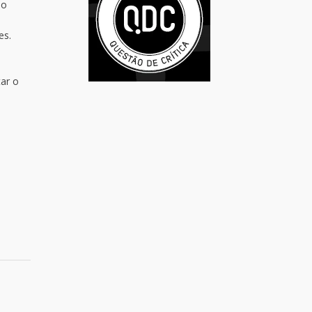
ao
o
es.
ar o