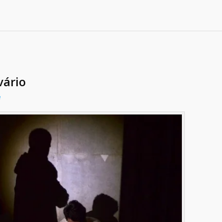
vário
e