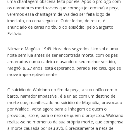
uma chantagem obscena feita por ele. Após o prólogo com
os narradores morto-vivos que começa (e termina) a peça,
veremos essa chantagem de Waldeci ser feita logo de
imediato, na cena seguinte. O desfecho, de resto, é
anunciado de caras no título do episódio, pelo Sargento
Evilázio:
Nilmar e Magólia. 1949. Hora dos segredos. Um sol e uma
noite sem lua antes de ser encontrada morta, com os pés
amarrados numa cadeira e usando o seu melhor vestido,
Magnólia, 27 anos, está esperando, parada. No cais, que se
move imperceptivelmente.
O suicídio de Walciano no fim da peça, a sua união com o
barco, narrador impassível, é a união com um destino de
morte que, manifestado no suicídio de Magnólia, provocado
por Waldeci, volta agora para a linhagem de quem o
provocou, isto é, para o neto de quem o projectou. Walciano
realiza-se no momento da sua própria morte, que compensa
a morte causada por seu avô. É precisamente a neta de