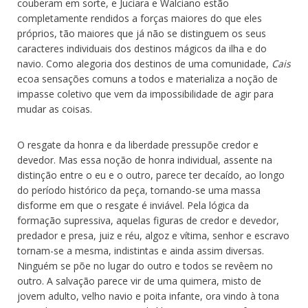
couberam em sorte, e Juciara e Walciano estão
completamente rendidos a forças maiores do que eles
próprios, tão maiores que já não se distinguem os seus
caracteres individuais dos destinos mágicos da ilha e do
navio. Como alegoria dos destinos de uma comunidade,
Cais
ecoa sensações comuns a todos e materializa a noção de
impasse coletivo que vem da impossibilidade de agir para
mudar as coisas.
O resgate da honra e da liberdade pressupõe credor e
devedor. Mas essa noção de honra individual, assente na
distinção entre o eu e o outro, parece ter decaído, ao longo
do período histórico da peça, tornando-se uma massa
disforme em que o resgate é inviável. Pela lógica da
formação supressiva, aquelas figuras de credor e devedor,
predador e presa, juiz e réu, algoz e vítima, senhor e escravo
tornam-se a mesma, indistintas e ainda assim diversas.
Ninguém se põe no lugar do outro e todos se revêem no
outro. A salvação parece vir de uma quimera, misto de
jovem adulto, velho navio e poita infante, ora vindo à tona