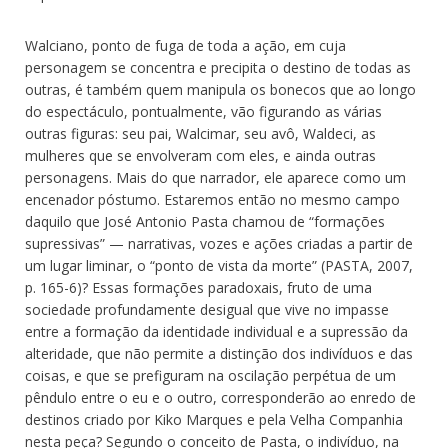
Walciano, ponto de fuga de toda a ação, em cuja
personagem se concentra e precipita o destino de todas as
outras, é também quem manipula os bonecos que ao longo
do espectáculo, pontualmente, vão figurando as várias
outras figuras: seu pai, Walcimar, seu avô, Waldeci, as
mulheres que se envolveram com eles, e ainda outras
personagens. Mais do que narrador, ele aparece como um
encenador póstumo. Estaremos então no mesmo campo
daquilo que José Antonio Pasta chamou de “formações
supressivas” — narrativas, vozes e ações criadas a partir de
um lugar liminar, o “ponto de vista da morte” (PASTA, 2007,
p. 165-6)? Essas formações paradoxais, fruto de uma
sociedade profundamente desigual que vive no impasse
entre a formação da identidade individual e a supressão da
alteridade, que não permite a distinção dos indivíduos e das
coisas, e que se prefiguram na oscilação perpétua de um
pêndulo entre o eu e o outro, corresponderão ao enredo de
destinos criado por Kiko Marques e pela Velha Companhia
nesta peça? Segundo o conceito de Pasta, o indivíduo, na