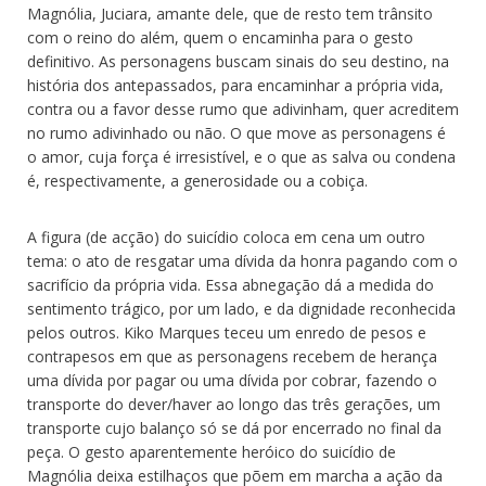
Magnólia, Juciara, amante dele, que de resto tem trânsito
com o reino do além, quem o encaminha para o gesto
definitivo. As personagens buscam sinais do seu destino, na
história dos antepassados, para encaminhar a própria vida,
contra ou a favor desse rumo que adivinham, quer acreditem
no rumo adivinhado ou não. O que move as personagens é
o amor, cuja força é irresistível, e o que as salva ou condena
é, respectivamente, a generosidade ou a cobiça.
A figura (de acção) do suicídio coloca em cena um outro
tema: o ato de resgatar uma dívida da honra pagando com o
sacrifício da própria vida. Essa abnegação dá a medida do
sentimento trágico, por um lado, e da dignidade reconhecida
pelos outros. Kiko Marques teceu um enredo de pesos e
contrapesos em que as personagens recebem de herança
uma dívida por pagar ou uma dívida por cobrar, fazendo o
transporte do dever/haver ao longo das três gerações, um
transporte cujo balanço só se dá por encerrado no final da
peça. O gesto aparentemente heróico do suicídio de
Magnólia deixa estilhaços que põem em marcha a ação da