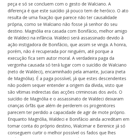
peça e só se concluem com o gesto de Walciano. A
diferença é que este suicídio já pouco tem de heróico. O ato
resulta de uma fixação que parece não ter causalidade
própria, como se Walciano não fosse já senhor do seu
destino. Magnólia era casada com Bonifácio, melhor amigo
de Waldeci na infância. Waldeci será assassinado devido à
ação instigadora de Bonifácio, que assim se vinga. A honra,
porém, não é recuperada por ninguém, até porque a
execução fica sem autor moral. A verdadeira paga da
vergonha causada só terá lugar com o suicídio de Walciano
(neto de Waldeci), encaminhado pela amante, Juciara (neta
de Magnólia). É a paga possível, já que estes descendentes
não podem sequer entender a origem da dívida, visto que
são vítimas indirectas das acções criminosas dos avós. O
suicídio de Magnólia e o assassinato de Waldeci deixaram
crianças órfãs que além de perderem os progenitores
parecem ter perdido a capacidade de agir de mote próprio.
Enquanto Magnólia, Waldeci e Bonifácio ainda acreditam em
tomar conta do próprio destino, Walcimar e Berenice já só
conseguem curtir o melhor possível os fados que lhes