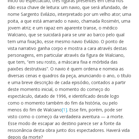
início do espectáculo, três figuras presentes em cena nos
dão essa chave de leitura: um navio, que será afundado, de
nome Sargento Evilázio, interpretado por um velho ator; uma
poita, a que está amarrado o navio, chamada Rosiméri, uma
jovem atriz; e um rapaz em aparente transe, o médico
Walciano, que se suicidará para se unir ao barco pelo qual
tem uma fixação, esse mesmo navio Evilázio.
O ponto de
vista narrativo ganha corpo e mostra a cara através destas
personagens, em particular através da figura de Walciano,
que tem, “em seu rosto, a máscara fixa e mórbida das
paixões destrutivas”. O navio é quem ordena e nomeia as
diversas cenas e quadros da peça, anunciando o ano, o título
e uma breve descrição de cada episódio, contados a partir
deste momento inicial, o momento do começo do
espectáculo, datado de 1996, e identificado desde logo
como o momento também do fim da história, ou pelo
menos do fim de Walciano
[1]
. Esse fim, porém, pode ser
visto como o começo da verdadeira aventura — a morte.
Esse modo de escapar ao destino parece ser a fonte da
ressonância desta obra junto dos espectadores. Haverá vida
depois da morte?