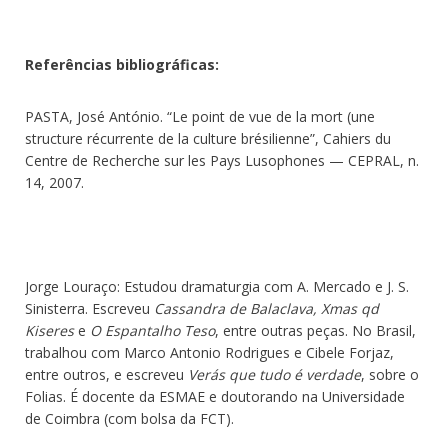
Refer
ê
ncias bibliogr
áficas:
PASTA, José António. “Le point de vue de la mort (une
structure récurrente de la culture brésilienne”, Cahiers du
Centre de Recherche sur les Pays Lusophones — CEPRAL, n.
14, 2007.
Jorge Louraço: Estudou dramaturgia com A. Mercado e J. S.
Sinisterra. Escreveu
Cassandra de Balaclava, Xmas qd
Kiseres
e
O Espantalho Teso
, entre outras peças. No Brasil,
trabalhou com Marco Antonio Rodrigues e Cibele Forjaz,
entre outros, e escreveu
Verás que tudo
é
verdade
, sobre o
Folias. É docente da ESMAE e doutorando na Universidade
de Coimbra (com bolsa da FCT).