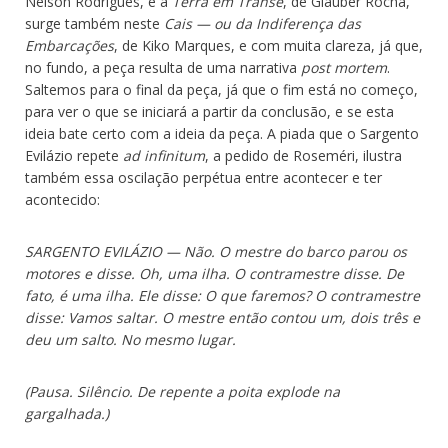
Nelson Rodrigues, e a
Terra em Transe
, de Glauber Rocha,
surge também neste
Cais — ou da Indiferença das
Embarcações
, de Kiko Marques, e com muita clareza, já que,
no fundo, a peça resulta de uma narrativa
post mortem
.
Saltemos para o final da peça, já que o fim está no começo,
para ver o que se iniciará a partir da conclusão, e se esta
ideia bate certo com a ideia da peça. A piada que o Sargento
Evilázio repete
ad infinitum
, a pedido de Roseméri, ilustra
também essa oscilação perpétua entre acontecer e ter
acontecido:
SARGENTO EVILÁZIO — Não. O mestre do barco parou os
motores e disse. Oh, uma ilha. O contramestre disse. De
fato, é uma ilha. Ele disse: O que faremos? O contramestre
disse: Vamos saltar. O mestre então contou um, dois três e
deu um salto. No mesmo lugar.
(Pausa. Silêncio. De repente a poita explode na
gargalhada.)