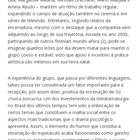
Amina Abudo – mantém um ritmo de trabalho regular,
expandindo o campo de atuação também no cinema e em
séries de televisão. Entretanto, segundo relatos da
encenadora, mesmo com o destaque que a companhia vem
adquirindo ao longo de sua trajetória, iniciada no ano 2000,
participando de outros festivais mundo afora (2), pode-se
imaginar quantos leões por dia devem matar para manter o
grupo coeso e estável, visto que apoio e incentivo à prática
artística são mínimos em sua terra natal.
A experiência do grupo, que passa por diferentes linguagens,
talvez possa ser considerada um fator importante para a
recepção, por assim dizer, positiva da encenação de
Só
cheira borracha
. Um dos investimentos da teledramaturgia
no Brasil dos últimos tempos tem sido a imbricação de
certos temas que constituem a malha social entre os
aspectos mais tradicionais que o drama psicológico
apresenta. Assim, o elemento do humor que constitui a
encenação do espetáculo acaba funcionando como gancho
para que os espectadores acompanhem a fábula e sejam