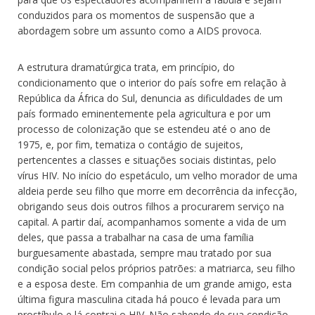
conduzidos para os momentos de suspensão que a
abordagem sobre um assunto como a AIDS provoca.
A estrutura dramatúrgica trata, em princípio, do
condicionamento que o interior do país sofre em relação à
República da África do Sul, denuncia as dificuldades de um
país formado eminentemente pela agricultura e por um
processo de colonização que se estendeu até o ano de
1975, e, por fim, tematiza o contágio de sujeitos,
pertencentes a classes e situações sociais distintas, pelo
vírus HIV. No início do espetáculo, um velho morador de uma
aldeia perde seu filho que morre em decorrência da infecção,
obrigando seus dois outros filhos a procurarem serviço na
capital. A partir daí, acompanhamos somente a vida de um
deles, que passa a trabalhar na casa de uma família
burguesamente abastada, sempre mau tratado por sua
condição social pelos próprios patrões: a matriarca, seu filho
e a esposa deste. Em companhia de um grande amigo, esta
última figura masculina citada há pouco é levada para um
prostíbulo e lá contrai o HIV. Não sabendo de sua condição