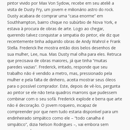
pintor vivido por Max Von Sydow, recebe em seu ateliê a
visita de Dusty Fry, um jovem e milionário astro do rock.
Dusty acabara de comprar uma “casa enorme” em
Southhampton, bairro chique no subúrbio de Nova York, e
estava à procura de obras de arte. Logo ao chegar,
querendo talvez conquistar a simpatia do pintor, ele diz que
recentemente tinha adquirido obras de Andy Wahrol e Frank
Stella. Frederick lhe mostra então dois belos desenhos de
sua mulher, Lee, nua. Mas Dusty mal olha para eles. Retruca
que precisava de obras maiores, já que tinha “muitas
paredes vazias”. Frederick, irritado, responde que seu
trabalho não é vendido a metro, mas, pressionado pela
mulher e pela falta de dinheiro, aceita mostrar seus óleos
para o possível comprador. Este, depois de vê-los, pergunta
ao pintor se ele não teria quadros marrons que pudessem
combinar com o seu sofá. Frederick explode e berra que arte
não é decoração. O jovem roqueiro, incapaz de
compreender por que nem tudo estaria disponível para um
endinheirado simpático como ele – “todo canalha é
simpático”, dizia Nelson Rodrigues –, vai embora sem