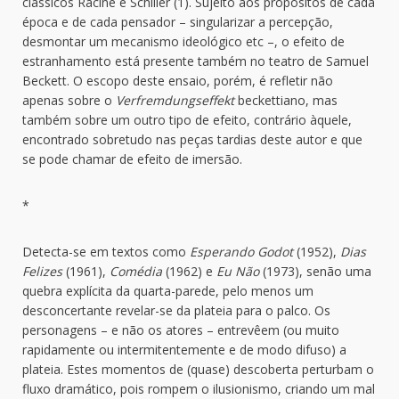
clássicos Racine e Schiller (1). Sujeito aos propósitos de cada
época e de cada pensador – singularizar a percepção,
desmontar um mecanismo ideológico etc –, o efeito de
estranhamento está presente também no teatro de Samuel
Beckett. O escopo deste ensaio, porém, é refletir não
apenas sobre o
Verfremdungseffekt
beckettiano, mas
também sobre um outro tipo de efeito, contrário àquele,
encontrado sobretudo nas peças tardias deste autor e que
se pode chamar de efeito de imersão.
*
Detecta-se em textos como
Esperando Godot
(1952),
Dias
Felizes
(1961),
Comédia
(1962) e
Eu Não
(1973), senão uma
quebra explícita da quarta-parede, pelo menos um
desconcertante revelar-se da plateia para o palco. Os
personagens – e não os atores – entrevêem (ou muito
rapidamente ou intermitentemente e de modo difuso) a
plateia. Estes momentos de (quase) descoberta perturbam o
fluxo dramático, pois rompem o ilusionismo, criando um mal