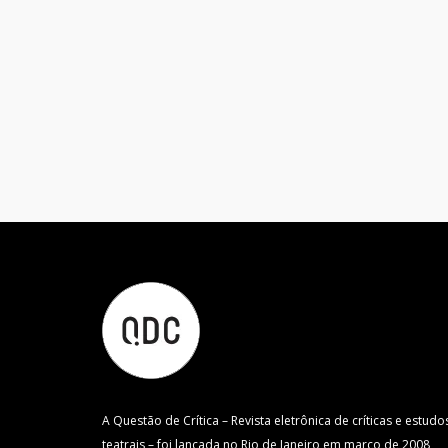
A Questão de Crítica – Revista eletrônica de críticas e estudo
teatrais – foi lançada no Rio de Janeiro em março de 2008