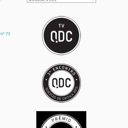
 nº 73