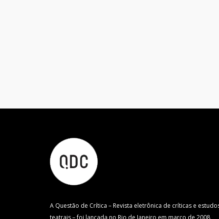
A Questão de Crítica – Revista eletrônica de críticas e estudo
teatrais – foi lançada no Rio de Janeiro em março de 2008