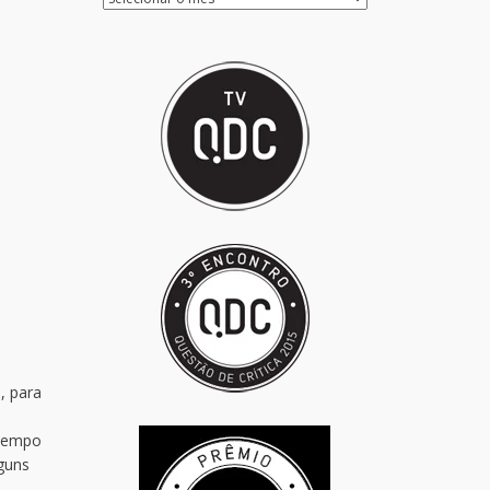
, para
 tempo
lguns