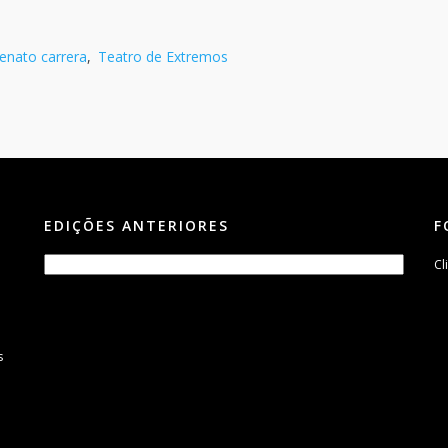
renato carrera
,
Teatro de Extremos
EDIÇÕES ANTERIORES
F
Cl
s
m