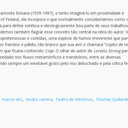
amonte Botana (1939-1987), e tento imaginá-lo em proximidade e
f Finland, ele incorpora o que normalmente conceberíamos como 
ta para definir estética e ideologicamente boa parte de seus trabalhos
demos também flagrar esse conceito tão central na obra do autor. 
spretensiosas e contidas, uma espécie de humor irreverente que pa
po franzino e pálido, tão branco que sua avó o chamará “copito de ni
m que ficaria conhecido: Copi. O olhar do autor de
Loretta Strong
par
nredado nos fluxos metamórficos e transitórios, entre as diversas
ndo sempre um inevitável gosto pelo riso debochado e pela crítica fe
,
marcio vito
,
renato carrera
,
Teatro de Extremos
,
Thomas Quillarde