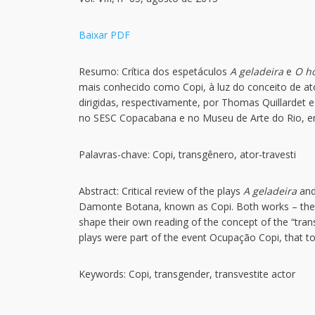
Baixar PDF
Resumo: Crítica dos espetáculos
A geladeira
e
O ho
mais conhecido como Copi, à luz do conceito de ato
dirigidas, respectivamente, por Thomas Quillardet 
no SESC Copacabana e no Museu de Arte do Rio, em
Palavras-chave: Copi, transgênero, ator-travesti
Abstract: Critical review of the plays
A geladeira
an
Damonte Botana, known as Copi. Both works – the f
shape their own reading of the concept of the “tran
plays were part of the event Ocupação Copi, that took
Keywords: Copi, transgender, transvestite actor