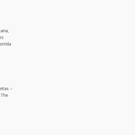
tana,
es
orrida
eitas –
. The