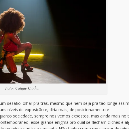
Foto: Caíque Cunha.
, um desafio: olhar pra trás, mesmo que nem seja pra tão longe assim
ns níveis de exposição e, diria mais, de posicionamento e
nquanto sociedade, sempre nos vemos expostos, mas ainda mais no
 contemporâneo, esse grande enigma pro qual se flecham clichês e a
 do mundo a partir do presente. Não tenho como me separar de mim