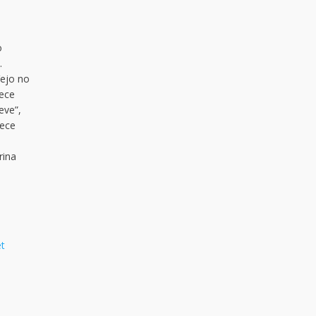
o
.
Vejo no
rece
eve”,
ece
rina
t