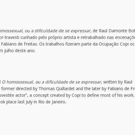
mossexual, ou a dificuldade de se expressar
, de Raul Damonte Bo
r-travesti cunhado pelo próprio artista e retrabalhado nas encenaçõ
e Fabiano de Freitas. Os trabalhos fizeram parte da Ocupação Copi oc
 julho deste ano.
d
O homossexual, ou a dificuldade de se expressar
, written by Raul
ormer directed by Thomas Quillardet and the later by Fabiano de Fr
svestite actor”, a concept created by Copi to define most of his work
 place last July in Rio de Janeiro.