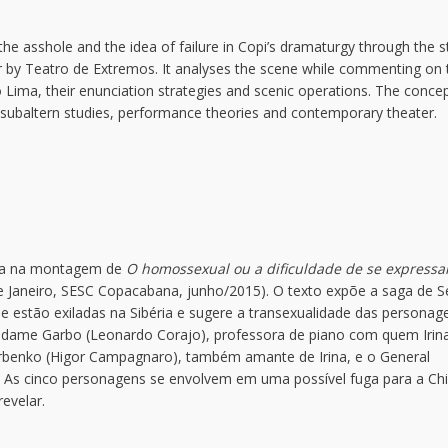
the asshole and the idea of failure in Copi’s dramaturgy through the s
 by Teatro de Extremos. It analyses the scene while commenting on 
Lima, their enunciation strategies and scenic operations. The conce
 subaltern studies, performance theories and contemporary theater.
rera na montagem de
O homossexual ou a dificuldade de se expressa
e Janeiro, SESC Copacabana, junho/2015). O texto expõe a saga de 
ue estão exiladas na Sibéria e sugere a transexualidade das personag
Madame Garbo (Leonardo Corajo), professora de piano com quem Irin
arbenko (Higor Campagnaro), também amante de Irina, e o General
. As cinco personagens se envolvem em uma possível fuga para a Ch
revelar.