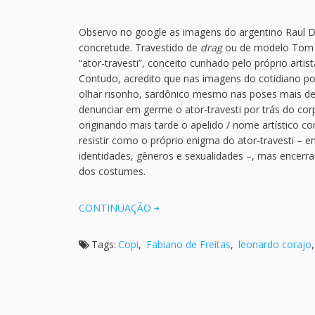
Observo no google as imagens do argentino Raul D
concretude. Travestido de
drag
ou de modelo Tom o
“ator-travesti”, conceito cunhado pelo próprio artis
Contudo, acredito que nas imagens do cotidiano po
olhar risonho, sardônico mesmo nas poses mais de
denunciar em germe o ator-travesti por trás do cor
originando mais tarde o apelido / nome artístico co
resistir como o próprio enigma do ator-travesti – e
identidades, gêneros e sexualidades –, mas encerra
dos costumes.
CONTINUAÇÃO
Tags:
Copi
,
Fabiano de Freitas
,
leonardo corajo