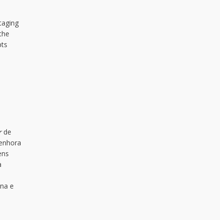
taging
the
pts
r
de
Senhora
ens
a
ina e