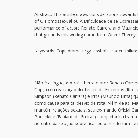
Abstract: This article draws considerations towards 
of O Homossexual ou A Dificuldade de se Expressar
performance of actors Renato Carrera and Mauricio 
that grounds this writing come from Queer Theory,
Keywords: Copi, dramaturgy, asshole, queer, failure
Não é a língua, é o cu! – berra o ator Renato Car
Copi, com realização do Teatro de Extremos (Rio d
Simpson (Renato Carrera) e Irina (Mauricio Lima) q
como causa para tal desvio de rota. Além delas, 
mantém relações sexuais, seu ex-marido Oficial G
Pouchkine (Fabiano de Freitas) completam a trama
no entre da relação sobre ficar ou partir deixam-se 