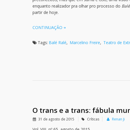
enquanto realizador pra olhar pro processo do
Bal
partir de hoje.
CONTINUAÇÃO
Tags:
Balé Ralé
,
Marcelino Freire
,
Teatro de Ex
O trans e a trans: fábula mu
31 de agosto de 2015
Críticas
Renan Ji
Vol. VIII, nº 65, agosto de 2015