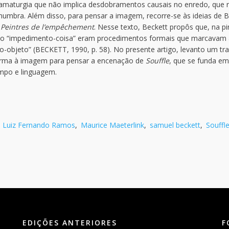
dramaturgia que não implica desdobramentos causais no enredo, que r
enumbra. Além disso, para pensar a imagem, recorre-se às ideias de 
m
Peintres de l’empêchement
. Nesse texto, Beckett propôs que, na pi
e o “impedimento-coisa” eram procedimentos formais que marcavam 
to-objeto” (BECKETT, 1990, p. 58). No presente artigo, levanto um tr
orma à imagem para pensar a encenação de
Souffle
, que se funda e
empo e linguagem.
,
Luiz Fernando Ramos
,
Maurice Maeterlink
,
samuel beckett
,
Souffl
EDIÇÕES ANTERIORES
F