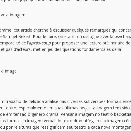
, voz, imagem
 drame, cet article cherche à esquisser quelques remarques qui conce
 de Samuel Bekett. Pour le faire, on établit un dialogue avec la psychan
mporalité de l’
après-coup
pour proposer une lecture préliminaire de
s et pas d’acteurs, met en jeu des questions fondamentales de la
ix, image
um trabalho de delicada análise das diversas subversões formais en
eu teatro, especialmente em suas últimas peças, a imagem tem sido
õe em tensão o gênero drama. Pensar a imagem no teatro becketti
as formais: a imagem verbal do texto dramatúrgico e a imagem cên
, ou por releituras que ressignificam seu teatro a cada nova montag