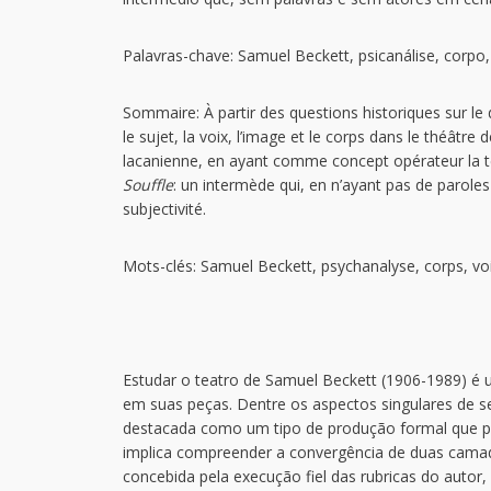
Palavras-chave: Samuel Beckett, psicanálise, corpo
Sommaire: À partir des questions historiques sur le
le sujet, la voix, l’image et le corps dans le théâtre
lacanienne, en ayant comme concept opérateur la te
Souffle
: un intermède qui, en n’ayant pas de parole
subjectivité.
Mots-clés: Samuel Beckett, psychanalyse, corps, vo
Estudar o teatro de Samuel Beckett (1906-1989) é 
em suas peças. Dentre os aspectos singulares de s
destacada como um tipo de produção formal que p
implica compreender a convergência de duas camad
concebida pela execução fiel das rubricas do autor