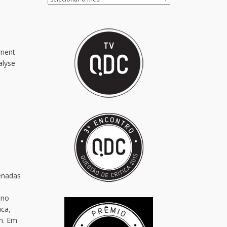
rnent
alyse
cenadas
ano
ica,
em. Em