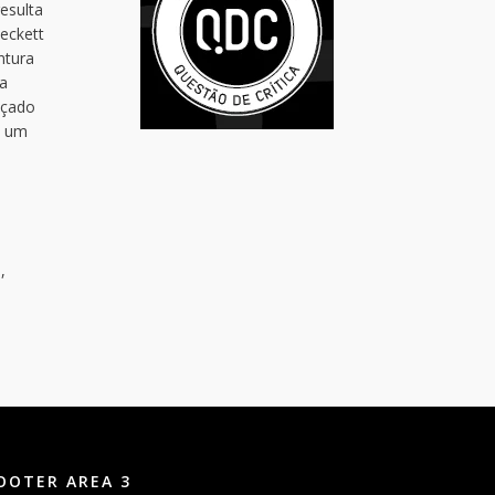
esulta
Beckett
ntura
a
açado
m um
e
,
OOTER AREA 3