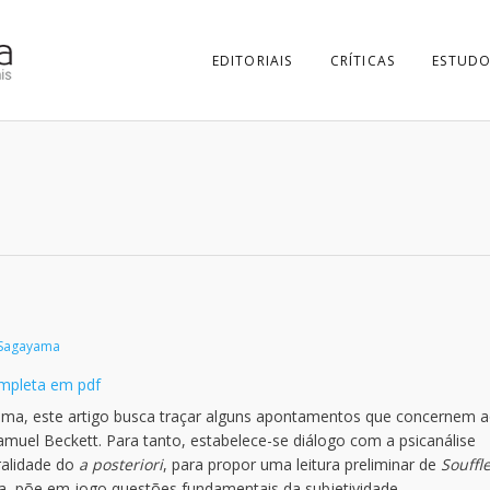
EDITORIAIS
CRÍTICAS
ESTUDO
 Sagayama
ompleta em pdf
rama, este artigo busca traçar alguns apontamentos que concernem 
amuel Beckett. Para tanto, estabelece-se diálogo com a psicanálise
ralidade do
a posteriori
, para propor uma leitura preliminar de
Souffl
a, põe em jogo questões fundamentais da subjetividade.