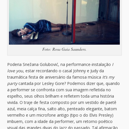
Foto: Rosa Gaia Saunders.
Poderia Snežana Golubović, na performance-instalação
I
love you
, estar recordando o casal Johnny e Judy da
traumática festa de aniversário da famosa música
It’s my
party
cantada por Lesley Gore? Podemos dizer que, quando
a performer se confronta com sua imagem refletida no
espelho, seus olhos brilham e refletem toda uma história
vivida. O traje de festa composto por um vestido de paetê
azul, meia calça fina, salto alto, penteado elegante, batom
vermelho e um microfone antigo (tipo o do Elvis Presley)
imbuem, com a idade da performer, um retorno poético
visual das grandes divas do Jazz do passado. Tal afirmação