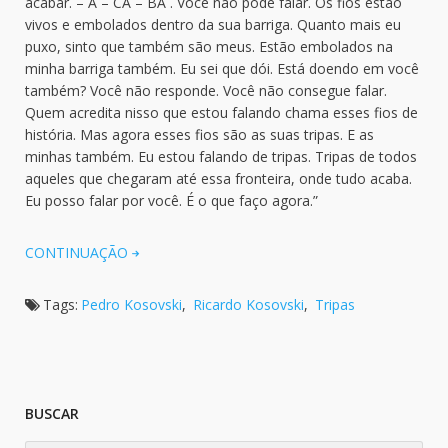
acabar. – A – CA – BA . Você não pode falar. Os fios estão
vivos e embolados dentro da sua barriga. Quanto mais eu
puxo, sinto que também são meus. Estão embolados na
minha barriga também. Eu sei que dói. Está doendo em você
também? Você não responde. Você não consegue falar.
Quem acredita nisso que estou falando chama esses fios de
história. Mas agora esses fios são as suas tripas. E as
minhas também. Eu estou falando de tripas. Tripas de todos
aqueles que chegaram até essa fronteira, onde tudo acaba.
Eu posso falar por você. É o que faço agora.”
CONTINUAÇÃO
Tags:
Pedro Kosovski
,
Ricardo Kosovski
,
Tripas
BUSCAR