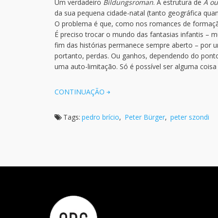
Um verdadeiro
Bildungsroman
. A estrutura de
A ou
da sua pequena cidade-natal (tanto geográfica quanto
O problema é que, como nos romances de formação 
É preciso trocar o mundo das fantasias infantis –
fim das histórias permanece sempre aberto – por 
portanto, perdas. Ou ganhos, dependendo do ponto
uma auto-limitação. Só é possível ser alguma coisa 
CONTINUAÇÃO
Tags:
pedro brício
,
Peter Bürger
,
peter szondi