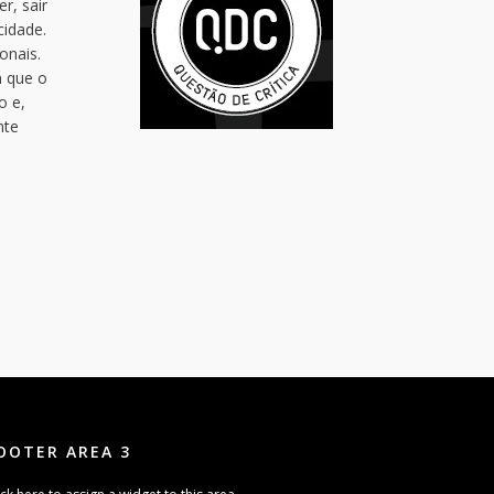
r, sair
cidade.
onais.
m que o
o e,
nte
OOTER AREA 3