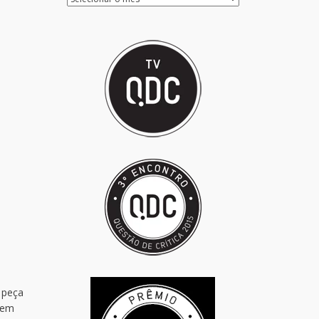
, peça
 em