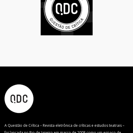
A Questão de Crítica – Revista eletrônica de críticas e estudos teatrais –
foi lançada no Rio de Janeiro em março de 2008 como um espaço de