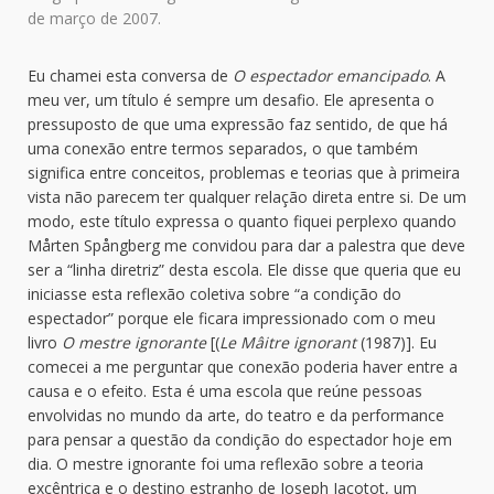
de março de 2007.
Eu chamei esta conversa de
O espectador emancipado
. A
meu ver, um título é sempre um desafio. Ele apresenta o
pressuposto de que uma expressão faz sentido, de que há
uma conexão entre termos separados, o que também
significa entre conceitos, problemas e teorias que à primeira
vista não parecem ter qualquer relação direta entre si. De um
modo, este título expressa o quanto fiquei perplexo quando
Mårten Spångberg me convidou para dar a palestra que deve
ser a “linha diretriz” desta escola. Ele disse que queria que eu
iniciasse esta reflexão coletiva sobre “a condição do
espectador” porque ele ficara impressionado com o meu
livro
O mestre ignorante
[(
Le Mâitre ignorant
(1987)]. Eu
comecei a me perguntar que conexão poderia haver entre a
causa e o efeito. Esta é uma escola que reúne pessoas
envolvidas no mundo da arte, do teatro e da performance
para pensar a questão da condição do espectador hoje em
dia. O mestre ignorante foi uma reflexão sobre a teoria
excêntrica e o destino estranho de Joseph Jacotot, um