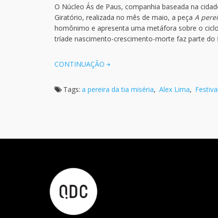
O Núcleo Ás de Paus, companhia baseada na cidade 
Giratório, realizada no mês de maio, a peça
A perei
homônimo e apresenta uma metáfora sobre o cicl
tríade nascimento-crescimento-morte faz parte do f
CONTINUAÇÃO
Tags:
a pereira da tia miséria
,
Alex Lima
,
Festiva