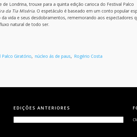
de Londrina, trouxe para a quinta edição carioca do Festival Palco
ra da Tia Miséria
. O espetáculo é baseado em um conto popular es
o da vida e seus desdobramentos, rememorando aos espectadores q
luxo natural de todo ser.
l Palco Giratório
,
núcleo ás de paus
,
Rogério Costa
EDIÇÕES ANTERIORES
F
Cl