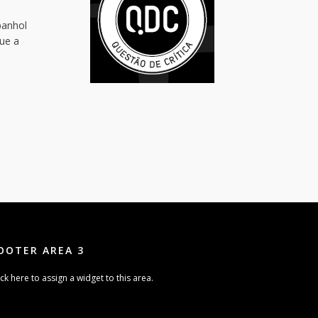
panhol
ue a
OOTER AREA 3
ick here to assign a widget to this area.