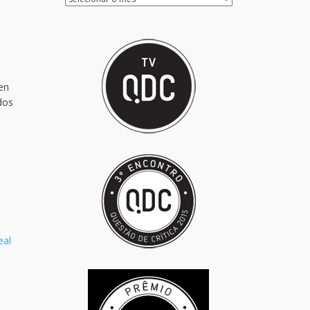
ten
dos
eal