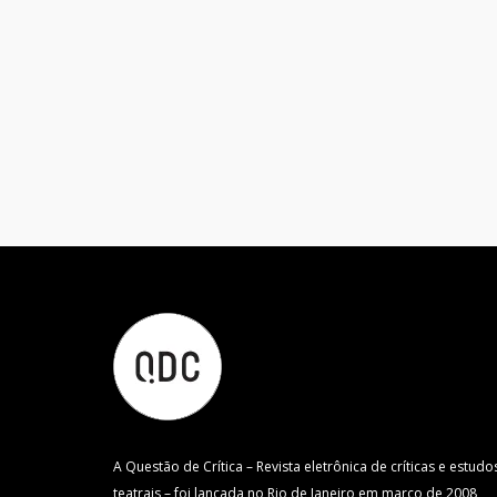
A Questão de Crítica – Revista eletrônica de críticas e estudo
teatrais – foi lançada no Rio de Janeiro em março de 2008