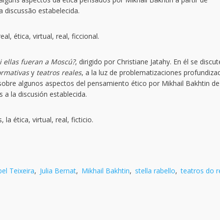
a discussão estabelecida.
, ética, virtual, real, ficcional.
si ellas fueran a Moscú?
, dirigido por Christiane Jatahy. En él se discu
ormativas
y
teatros reales
, a la luz de problematizaciones profundiza
 sobre algunos aspectos del pensamiento ético por Mikhail Bakhtin de
 a la discusión establecida.
a ética, virtual, real, ficticio.
bel Teixeira
,
Julia Bernat
,
Mikhail Bakhtin
,
stella rabello
,
teatros do r