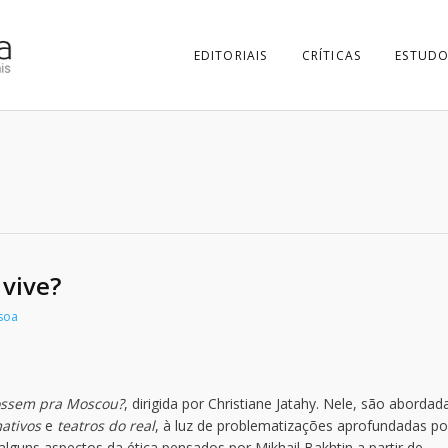
EDITORIAIS
CRÍTICAS
ESTUDO
vive?
soa
fossem pra Moscou?
, dirigida por Christiane Jatahy. Nele, são abordad
ativos
e
teatros do real
, à luz de problematizações aprofundadas por
guns aspectos da ética pensados por Mikhail Bakhtin a partir de