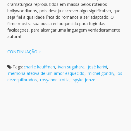
dramatúrgica reproduzidos em massa pelos roteiros
hollywoodianos, pois deseja escrever algo significativo, que
seja fiel à qualidade lírica do romance a ser adaptado. O
filme mostra sua busca enlouquecida para fugir das
facilitações, para alcançar uma linguagem verdadeiramente
autoral.
CONTINUAÇÃO
Tags:
charlie kauffman
,
ivan sugahara
,
josé karini
,
memória afetiva de um amor esquecido
,
michel gondry
,
os
dezequilibrados
,
rosyanne trotta
,
spyke jonze