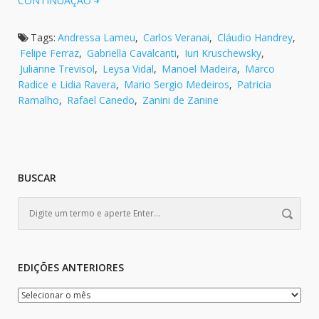
CONTINUAÇÃO
Tags:
Andressa Lameu
,
Carlos Veranai
,
Cláudio Handrey
,
Felipe Ferraz
,
Gabriella Cavalcanti
,
Iuri Kruschewsky
,
Julianne Trevisol
,
Leysa Vidal
,
Manoel Madeira
,
Marco
Radice e Lidia Ravera
,
Mario Sergio Medeiros
,
Patricia
Ramalho
,
Rafael Canedo
,
Zanini de Zanine
BUSCAR
EDIÇÕES ANTERIORES