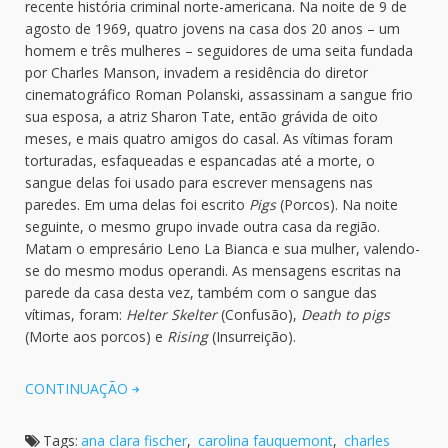
recente história criminal norte-americana. Na noite de 9 de
agosto de 1969, quatro jovens na casa dos 20 anos – um
homem e três mulheres – seguidores de uma seita fundada
por Charles Manson, invadem a residência do diretor
cinematográfico Roman Polanski, assassinam a sangue frio
sua esposa, a atriz Sharon Tate, então grávida de oito
meses, e mais quatro amigos do casal. As vítimas foram
torturadas, esfaqueadas e espancadas até a morte, o
sangue delas foi usado para escrever mensagens nas
paredes. Em uma delas foi escrito
Pigs
(Porcos). Na noite
seguinte, o mesmo grupo invade outra casa da região.
Matam o empresário Leno La Bianca e sua mulher, valendo-
se do mesmo modus operandi. As mensagens escritas na
parede da casa desta vez, também com o sangue das
vítimas, foram:
Helter Skelter
(Confusão),
Death to pigs
(Morte aos porcos) e
Rising
(Insurreição).
CONTINUAÇÃO
Tags:
ana clara fischer
,
carolina fauquemont
,
charles