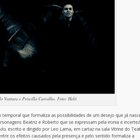
o Ventura e Priscilla Carvalho. Foto: Helô
 temporal que formaliza as possibilidades de um desejo que já nasc
sonagens Beatriz e Roberto que se expressam pela ironia e incerte
udo
, escrito e dirigido por Leo Lama, em cartaz na sala Vitrine do Tea
tre os efeitos causados pela presença e pelo sentido formaliza a