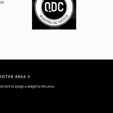
 da
OOTER AREA 3
ick here to assign a widget to this area.