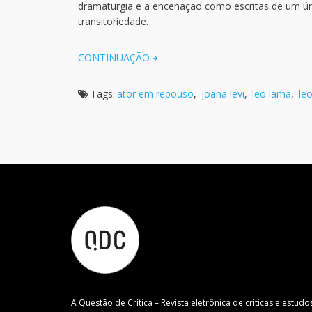
dramaturgia e a encenação como escritas de um ún
transitoriedade.
CONTINUAÇÃO
Tags:
ator em repouso
,
joana levi
,
leo lama
,
le
A Questão de Crítica – Revista eletrônica de críticas e estudo