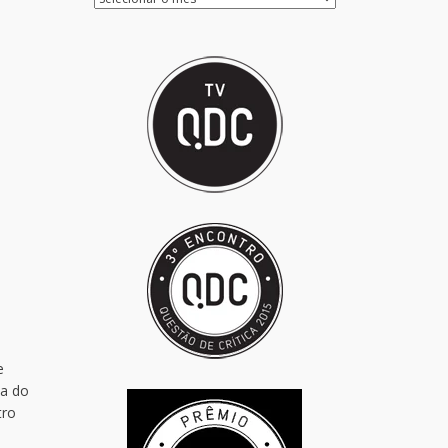
e
za do
tro