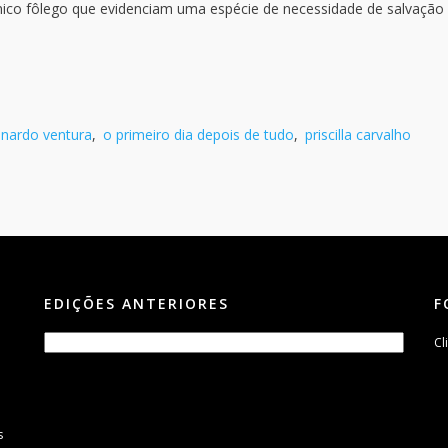
ico fôlego que evidenciam uma espécie de necessidade de salvação
onardo ventura
,
o primeiro dia depois de tudo
,
priscilla carvalho
EDIÇÕES ANTERIORES
F
Cl
s