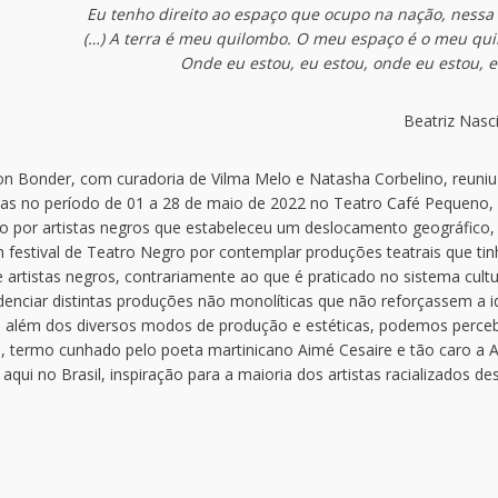
Eu tenho direito ao espaço que ocupo na nação, nessa
(…) A terra é meu quilombo. O meu espaço é o meu qu
Onde eu estou, eu estou, onde eu estou, 
Beatriz Nas
lton Bonder, com curadoria de Vilma Melo e Natasha Corbelino, reuniu
vas no período de 01 a 28 de maio de 2022 no Teatro Café Pequeno,
o por artistas negros que estabeleceu um deslocamento geográfico,
 um festival de Teatro Negro por contemplar produções teatrais que ti
rtistas negros, contrariamente ao que é praticado no sistema cultu
denciar distintas produções não monolíticas que não reforçassem a i
 além dos diversos modos de produção e estéticas, podemos perce
, termo cunhado pelo poeta martinicano Aimé Cesaire e tão caro a 
ui no Brasil, inspiração para a maioria dos artistas racializados de