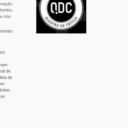
 nação.
ilombo.
eu sou.
cimento
 no
nham
ral de
deia de
ber
Abdias
sse