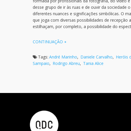
formada por profissionais da fotografia, do vídeo e
desse grupo de ir às ruas e de ouvir da sociedade 
diferentes nuances e significações simbólicas. O m
que joga com diversas possibilidades de recepção a
estilhaçam, por completo, a possibilidade do espect
CONTINUAÇÃO
Tags:
André Marinho
,
Daniele Carvalho
,
Heróis 
Sampaio
,
Rodrigo Abreu
,
Tania Alice