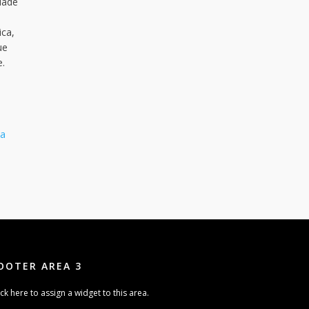
dade
ica,
ue
e.
ta
OOTER AREA 3
ick here to assign a widget to this area.