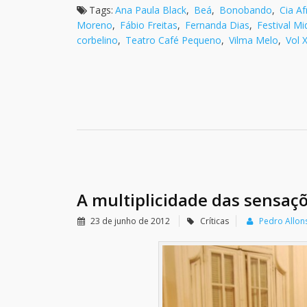
Tags:
Ana Paula Black
,
Beá
,
Bonobando
,
Cia Af
Moreno
,
Fábio Freitas
,
Fernanda Dias
,
Festival Mi
corbelino
,
Teatro Café Pequeno
,
Vilma Melo
,
Vol 
A multiplicidade das sensaç
23 de junho de 2012
Críticas
Pedro Allon