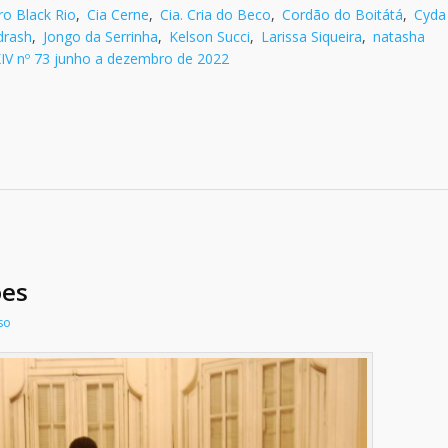
ro Black Rio
,
Cia Cerne
,
Cia. Cria do Beco
,
Cordão do Boitátá
,
Cyda
drash
,
Jongo da Serrinha
,
Kelson Succi
,
Larissa Siqueira
,
natasha
XIV nº 73 junho a dezembro de 2022
ões
so