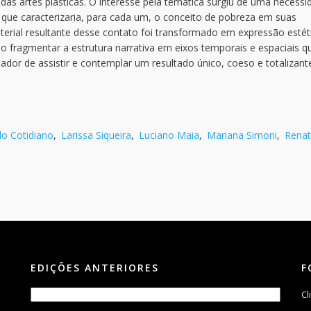
 das artes plásticas. O interesse pela temática surgiu de uma necessi
o que caracterizaria, para cada um, o conceito de pobreza em suas
aterial resultante desse contato foi transformado em expressão estét
o fragmentar a estrutura narrativa em eixos temporais e espaciais q
ador de assistir e contemplar um resultado único, coeso e totalizant
do Cotidiano
,
Larissa Siqueira
,
Luciano Maia
,
Mariana Simoni
,
Rena
EDIÇÕES ANTERIORES
F
Cl