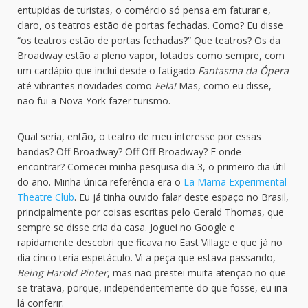
entupidas de turistas, o comércio só pensa em faturar e,
claro, os teatros estão de portas fechadas. Como? Eu disse
“os teatros estão de portas fechadas?” Que teatros? Os da
Broadway estão a pleno vapor, lotados como sempre, com
um cardápio que inclui desde o fatigado
Fantasma da Ópera
até vibrantes novidades como
Fela!
Mas, como eu disse,
não fui a Nova York fazer turismo.
Qual seria, então, o teatro de meu interesse por essas
bandas? Off Broadway? Off Off Broadway? E onde
encontrar? Comecei minha pesquisa dia 3, o primeiro dia útil
do ano. Minha única referência era o
La Mama Experimental
Theatre Club
. Eu já tinha ouvido falar deste espaço no Brasil,
principalmente por coisas escritas pelo Gerald Thomas, que
sempre se disse cria da casa. Joguei no Google e
rapidamente descobri que ficava no East Village e que já no
dia cinco teria espetáculo. Vi a peça que estava passando,
Being Harold Pinter
, mas não prestei muita atenção no que
se tratava, porque, independentemente do que fosse, eu iria
lá conferir.