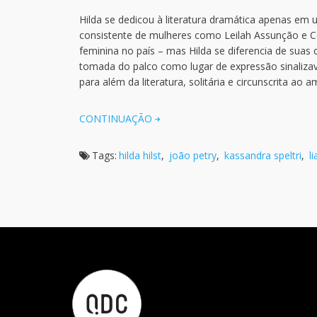
Hilda se dedicou à literatura dramática apenas e
consistente de mulheres como Leilah Assunção e Co
feminina no país – mas Hilda se diferencia de su
tomada do palco como lugar de expressão sinaliza
para além da literatura, solitária e circunscrita ao 
CONTINUAÇÃO
Tags:
hilda hilst
,
joão petry
,
kassandra speltri
,
l