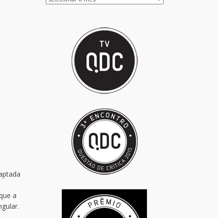
daptada
 que a
ngular.