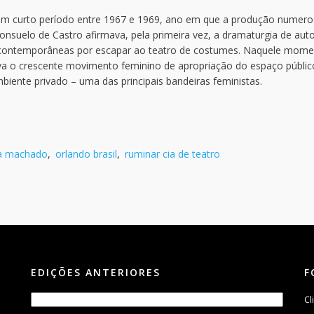
m um curto período entre 1967 e 1969, ano em que a produção numero
nsuelo de Castro afirmava, pela primeira vez, a dramaturgia de auto
as contemporâneas por escapar ao teatro de costumes. Naquele mome
va o crescente movimento feminino de apropriação do espaço públic
ambiente privado – uma das principais bandeiras feministas.
ia machado
,
orlando brasil
,
ruminar cia de teatro
EDIÇÕES ANTERIORES
F
Cl