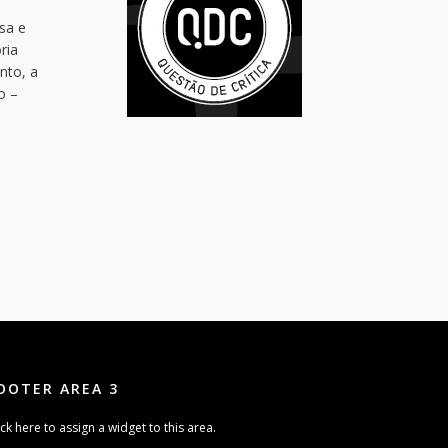
sa e
ria
nto, a
o –
OOTER AREA 3
ick here to assign a widget to this area.