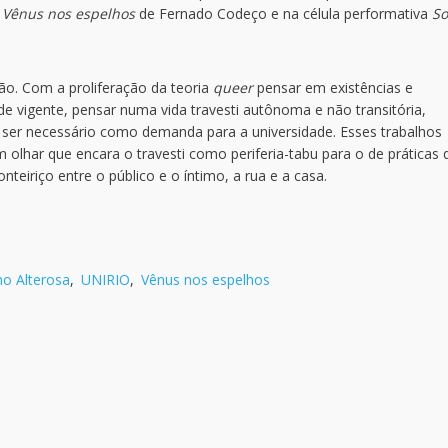
o
Vênus nos espelhos
de Fernado Codeço e na célula performativa
S
ão. Com a proliferação da teoria
queer
pensar em existências e
e vigente, pensar numa vida travesti autônoma e não transitória,
 ser necessário como demanda para a universidade. Esses trabalhos
olhar que encara o travesti como periferia-tabu para o de práticas 
teiriço entre o público e o íntimo, a rua e a casa.
o Alterosa
,
UNIRIO
,
Vênus nos espelhos