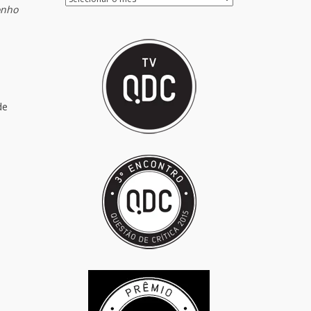
onho
de