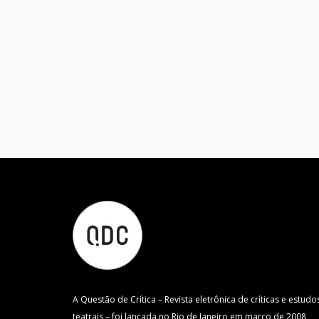
A Questão de Crítica – Revista eletrônica de críticas e estudo
teatrais – foi lançada no Rio de Janeiro em março de 2008