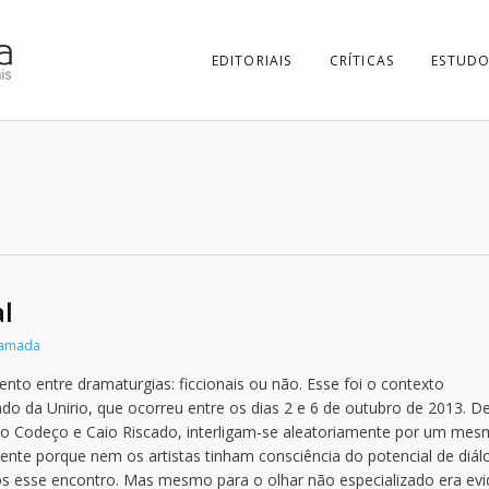
EDITORIAIS
CRÍTICAS
ESTUDO
l
Yamada
to entre dramaturgias: ficcionais ou não. Esse foi o contexto
ado da Unirio, que ocorreu entre os dias 2 e 6 de outubro de 2013. D
do Codeço e Caio Riscado, interligam-se aleatoriamente por um me
amente porque nem os artistas tinham consciência do potencial de diá
pôs esse encontro. Mas mesmo para o olhar não especializado era ev