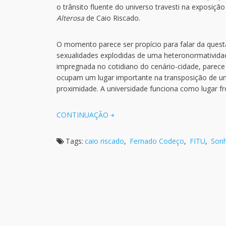
o trânsito fluente do universo travesti na exposiçã
Alterosa
de Caio Riscado.
O momento parece ser propício para falar da quest
sexualidades explodidas de uma heteronormatividad
impregnada no cotidiano do cenário-cidade, parece
ocupam um lugar importante na transposição de um 
proximidade. A universidade funciona como lugar fron
CONTINUAÇÃO
Tags:
caio riscado
,
Fernado Codeço
,
FITU
,
Sonh