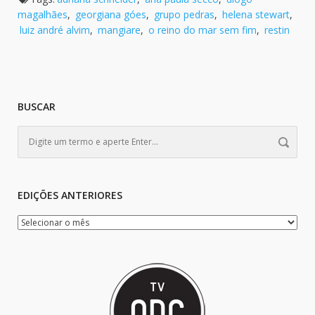
magalhães
,
georgiana góes
,
grupo pedras
,
helena stewart
,
luiz andré alvim
,
mangiare
,
o reino do mar sem fim
,
restin
BUSCAR
EDIÇÕES ANTERIORES