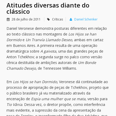
Atitudes diversas diante do
clássico
28 de julho de 2011
Críticas
Daniel Schenker
Daniel Veronese demonstra posturas diferentes em relação
ao texto clássico nas montagens de
Los Hijos se han
Dormido
e
Un Tranvía Llamado Deseo
, ambas em cartaz
em Buenos Aires. A primeira resulta de uma operação
dramatúrgica sobre
A gaivota
, uma das grandes peças de
Anton Tchekhov; a segunda surge no palco como versão
cênica destituída de ambições autorais de
Um Bonde
Chamado Desejo
, de Tennessee Williams.
Em
Los Hijos se han Dormido
, Veronese dá continuidade ao
processo de apropriação de peças de Tchekhov, projeto que
o público brasileiro já viu materializado através da
encenação de
Espia uma mulher que se mata
, versão para
Tio Vânia
. Dessa vez, o diretor propõe, como interferência
mais evidente, a supressão da cena da apresentação da
peça de Treplev, o inconformado filho da diva Arkádina, que