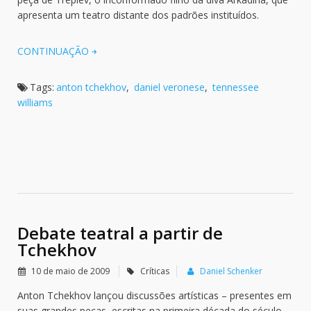
apresenta um teatro distante dos padrões instituídos.
CONTINUAÇÃO
Tags:
anton tchekhov
,
daniel veronese
,
tennessee
williams
Debate teatral a partir de
Tchekhov
10 de maio de 2009
Críticas
Daniel Schenker
Anton Tchekhov lançou discussões artísticas – presentes em
suas grandes peças, escritas na primeira década do século