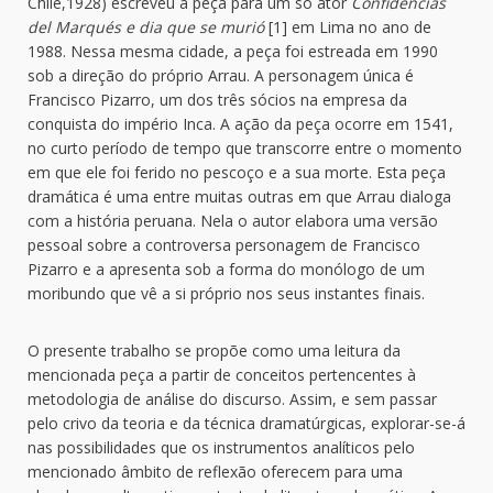
Chile,1928) escreveu a peça para um só ator
Confidencias
del Marqués e dia que se murió
[1] em Lima no ano de
1988. Nessa mesma cidade, a peça foi estreada em 1990
sob a direção do próprio Arrau. A personagem única é
Francisco Pizarro, um dos três sócios na empresa da
conquista do império Inca. A ação da peça ocorre em 1541,
no curto período de tempo que transcorre entre o momento
em que ele foi ferido no pescoço e a sua morte. Esta peça
dramática é uma entre muitas outras em que Arrau dialoga
com a história peruana. Nela o autor elabora uma versão
pessoal sobre a controversa personagem de Francisco
Pizarro e a apresenta sob a forma do monólogo de um
moribundo que vê a si próprio nos seus instantes finais.
O presente trabalho se propõe como uma leitura da
mencionada peça a partir de conceitos pertencentes à
metodologia de análise do discurso. Assim, e sem passar
pelo crivo da teoria e da técnica dramatúrgicas, explorar-se-á
nas possibilidades que os instrumentos analíticos pelo
mencionado âmbito de reflexão oferecem para uma