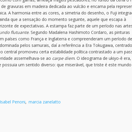
ie de gravuras em madeira dedicada ao vulcão e encarna pela represe
ica. A harmonia entre as cores, a simetria do desenho, o Fuji integr
 ainda que a sensação do momento seguinte, aquele que escapa à
zonte de expectativas. A estampa faz parte de um período nas arte
undo flutuante
. Segundo Madalena Hashimoto Cordaro, as pinturas
 em países como França e Inglaterra e compreenderam um período d
dominada pelos samurais, daí a referência a Era Tokugawa, centrad
rno central promoveu certa estabilidade política contrastado a um pa
eridade assemelhava-se ao
carpe diem
. O ideograma de ukiyo-ê era,
e possuia um sentido diverso: que miserável, que triste é este mundo
Isabel Penoni
,
marcia zanelatto