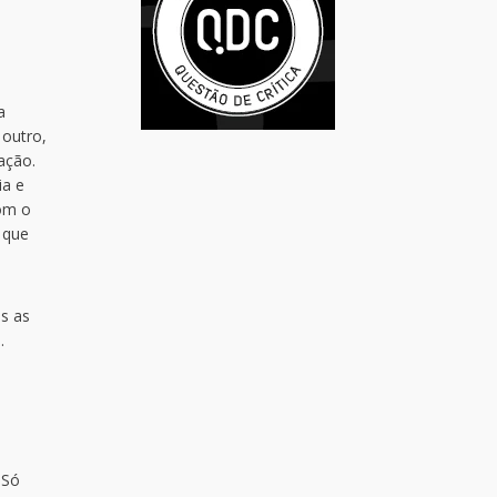
a
 outro,
ação.
ia e
com o
 que
as as
.
 Só