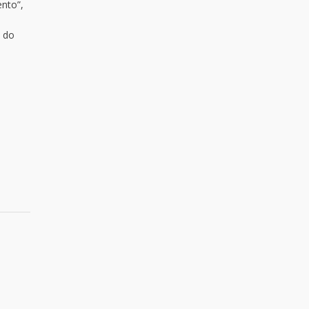
nto”,
l do