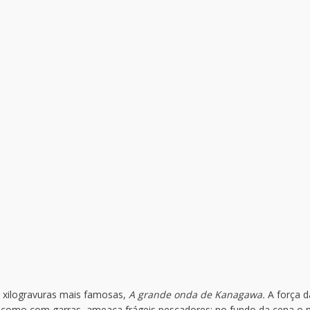
 xilogravuras mais famosas,
A grande onda de Kanagawa.
A força d
 como com garras, ameaça frágeis pescadores; no fundo da cena o