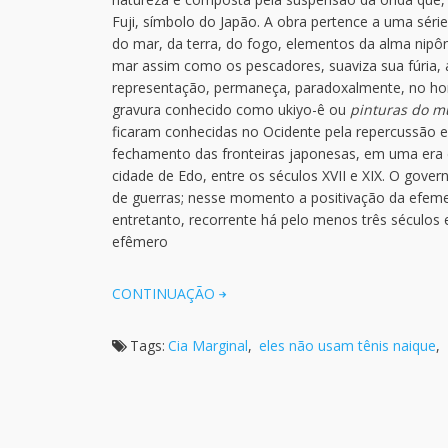
Fuji, símbolo do Japão. A obra pertence a uma sér
do mar, da terra, do fogo, elementos da alma nipôn
mar assim como os pescadores, suaviza sua fúria,
representação, permaneça, paradoxalmente, no hori
gravura conhecido como ukiyo-ê ou
pinturas do m
ficaram conhecidas no Ocidente pela repercussão
fechamento das fronteiras japonesas, em uma era 
cidade de Edo, entre os séculos XVII e XIX. O gove
de guerras; nesse momento a positivação da efem
entretanto, recorrente há pelo menos três séculos 
efêmero
CONTINUAÇÃO
Tags:
Cia Marginal
,
eles não usam tênis naique
,