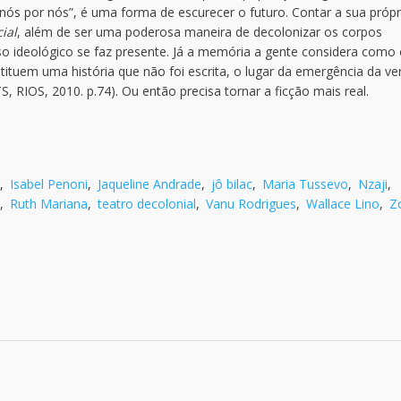
ós por nós”, é uma forma de escurecer o futuro. Contar a sua própr
ial
, além de ser uma poderosa maneira de decolonizar os corpos
rso ideológico se faz presente. Já a memória a gente considera como
tituem uma história que não foi escrita, o lugar da emergência da ve
 RIOS, 2010. p.74). Ou então precisa tornar a ficção mais real.
,
Isabel Penoni
,
Jaqueline Andrade
,
jô bilac
,
Maria Tussevo
,
Nzaji
,
,
Ruth Mariana
,
teatro decolonial
,
Vanu Rodrigues
,
Wallace Lino
,
Z