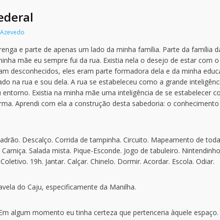
ederal
e Azevedo
enga e parte de apenas um lado da minha família. Parte da família d
nha mãe eu sempre fui da rua. Existia nela o desejo de estar com o
ram desconhecidos, eles eram parte formadora dela e da minha educ
iado na rua e sou dela. A rua se estabeleceu como a grande inteligênc
entorno. Existia na minha mãe uma inteligência de se estabelecer 
orma. Aprendi com ela a construção desta sabedoria: o conhecimento
e ladrão. Descalço. Corrida de tampinha. Circuito. Mapeamento de tod
 Carniça. Salada mista. Pique-Esconde. Jogo de tabuleiro. Nintendinho
. Coletivo. 19h. Jantar. Calçar. Chinelo. Dormir. Acordar. Escola. Odiar.
avela do Caju, especificamente da Manilha.
 Em algum momento eu tinha certeza que pertenceria àquele espaço.