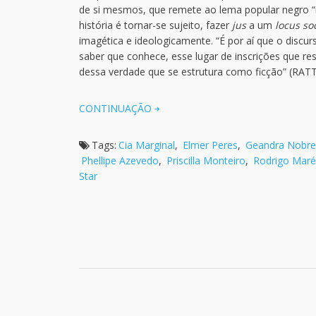
de si mesmos, que remete ao lema popular negro “n
história é tornar-se sujeito, fazer
jus
a um
locus soc
imagética e ideologicamente. “É por aí que o discu
saber que conhece, esse lugar de inscrições que res
dessa verdade que se estrutura como ficção” (RATTS,
CONTINUAÇÃO
Tags:
Cia Marginal
,
Elmer Peres
,
Geandra Nobre
Phellipe Azevedo
,
Priscilla Monteiro
,
Rodrigo Maré
Star