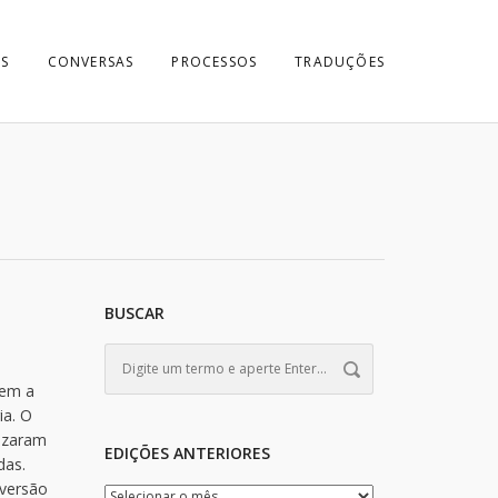
S
CONVERSAS
PROCESSOS
TRADUÇÕES
BUSCAR
sem a
ia. O
nizaram
EDIÇÕES ANTERIORES
das.
 versão