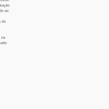
ntação
ado ao
s da
e
o na
ssado