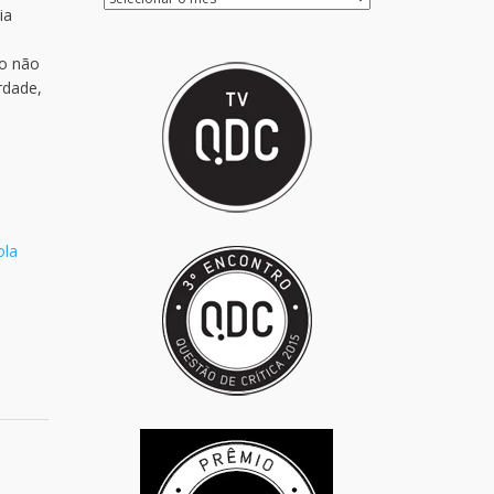
ia
 o não
rdade,
ola