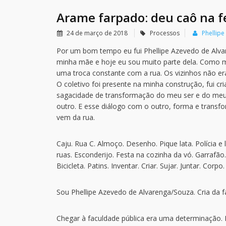
Arame farpado: deu caô na f
24 de março de 2018
Processos
Phellip
Por um bom tempo eu fui Phellipe Azevedo de Alvar
minha mãe e hoje eu sou muito parte dela. Como mi
uma troca constante com a rua. Os vizinhos não e
O coletivo foi presente na minha construção, fui cr
sagacidade de transformação do meu ser e do meu 
outro. E esse diálogo com o outro, forma e transf
vem da rua.
Caju. Rua C. Almoço. Desenho. Pique lata. Polícia 
ruas. Esconderijo. Festa na cozinha da vó. Garrafão.
Bicicleta. Patins. Inventar. Criar. Sujar. Juntar. Corpo
Sou Phellipe Azevedo de Alvarenga/Souza. Cria da f
Chegar à faculdade pública era uma determinação.