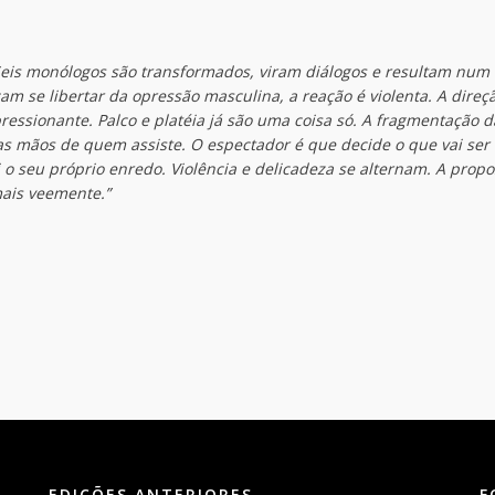
eis monólogos são transformados, viram diálogos e resultam num
 se libertar da opressão masculina, a reação é violenta. A direç
ressionante. Palco e platéia já são uma coisa só. A fragmentação 
a as mãos de quem assiste. O espectador é que decide o que vai ser
 o seu próprio enredo. Violência e delicadeza se alternam. A propo
ais veemente.”
EDIÇÕES ANTERIORES
F