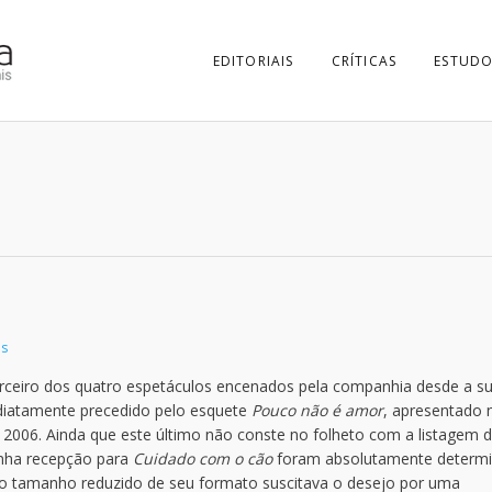
EDITORIAIS
CRÍTICAS
ESTUDO
as
terceiro dos quatro espetáculos encenados pela companhia desde a s
diatamente precedido pelo esquete
Pouco não é amor
, apresentado 
 2006. Ainda que este último não conste no folheto com a listagem 
inha recepção para
Cuidado com o cão
foram absolutamente determ
 o tamanho reduzido de seu formato suscitava o desejo por uma