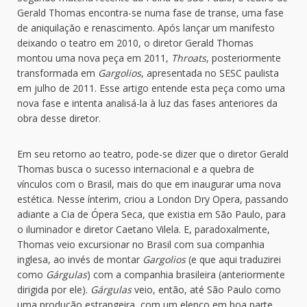
Gerald Thomas encontra-se numa fase de transe, uma fase
de aniquilação e renascimento. Após lançar um manifesto
deixando o teatro em 2010, o diretor Gerald Thomas
montou uma nova peça em 2011,
Throats
, posteriormente
transformada em
Gargolios
, apresentada no SESC paulista
em julho de 2011. Esse artigo entende esta peça como uma
nova fase e intenta analisá-la à luz das fases anteriores da
obra desse diretor.
Em seu retorno ao teatro, pode-se dizer que o diretor Gerald
Thomas busca o sucesso internacional e a quebra de
vínculos com o Brasil, mais do que em inaugurar uma nova
estética. Nesse ínterim, criou a London Dry Opera, passando
adiante a Cia de Ópera Seca, que existia em São Paulo, para
o iluminador e diretor Caetano Vilela. E, paradoxalmente,
Thomas veio excursionar no Brasil com sua companhia
inglesa, ao invés de montar
Gargolios
(e que aqui traduzirei
como
Gárgulas
) com a companhia brasileira (anteriormente
dirigida por ele).
Gárgulas
veio, então, até São Paulo como
uma produção estrangeira, com um elenco em boa parte