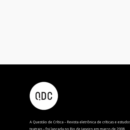
A Questão de Crítica – Revista eletrônica de críticas e estudo
teatrais – foi lançada no Rio de Janeiro em março de 2008