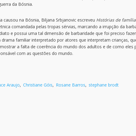
guerra da Bósnia.
ra causou na Bósnia, Biljana Srbjanovic escreveu
Histórias de família
étnica comandada pelas tropas sérvias, marcando a irrupção da barbá
ediato e possui uma tal dimensão de barbaridade que foi preciso faze
 drama familiar interpretado por atores que interpretam crianças, qu
is mostrar a falta de coerência do mundo dos adultos e de como ele
ponsável com as questões do mundo.
uce Araujo
,
Christiane Góis
,
Rosane Barros
,
stephane brodt