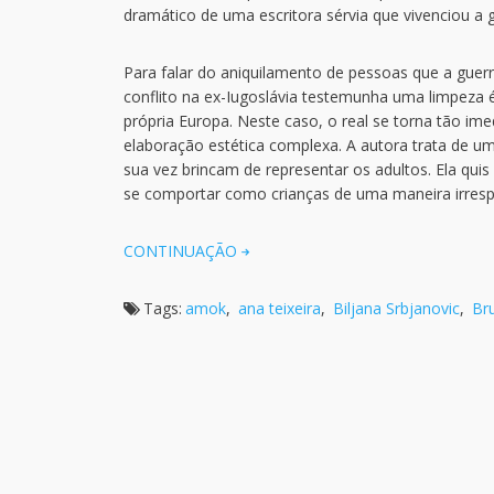
dramático de uma escritora sérvia que vivenciou a 
Para falar do aniquilamento de pessoas que a guer
conflito na ex-Iugoslávia testemunha uma limpeza 
própria Europa. Neste caso, o real se torna tão im
elaboração estética complexa. A autora trata de um
sua vez brincam de representar os adultos. Ela qu
se comportar como crianças de uma maneira irres
CONTINUAÇÃO
Tags:
amok
,
ana teixeira
,
Biljana Srbjanovic
,
Br