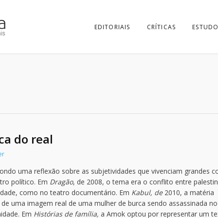
EDITORIAIS
CRÍTICAS
ESTUDO
ca do real
er
pondo uma reflexão sobre as subjetividades que vivenciam grandes co
ro político. Em
Dragão
, de 2008, o tema era o conflito entre palesti
ealidade, como no teatro documentário. Em
Kabul, de
2010, a matéria
 de uma imagem real de uma mulher de burca sendo assassinada no
anidade. Em
Histórias de família,
a Amok optou por representar um te