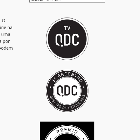
. O
rie na
r uma
e por
s podem