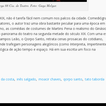
ega 88 Cia. de Teatro. Foto: Guga Melgar.
XIX, não é tarefa fácil nem comum nos palcos da cidade. Comediógr
 atores, o autor traz uma obra bastante peculiar para uma época em
ano, as comédias de costumes de Martins Pena o realismo do Ginási
do panorama do teatro na segunda metade do século XIX. Com uma es
Campos Leão, o Qorpo Santo, retrata cenas prosaicas do cotidiano,
nde trafegam personagens alegóricos (como Interpreta, Impertinente
lógica de ação tempo e espaço. Há em sua escrita um foco na
 da costa
,
inês salgado
,
moacir chaves
,
qorpo santo
,
tato taborda