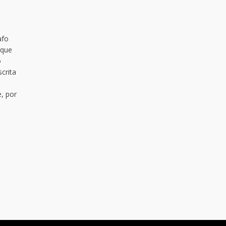
afo
 que
o
crita
, por