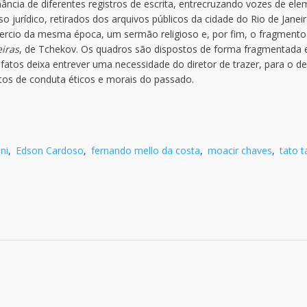
ância de diferentes registros de escrita, entrecruzando vozes de el
 jurídico, retirados dos arquivos públicos da cidade do Rio de Janeir
mmercio da mesma época, um sermão religioso e, por fim, o fragmento
eiras
, de Tchekov. Os quadros são dispostos de forma fragmentada 
atos deixa entrever uma necessidade do diretor de trazer, para o d
os de conduta éticos e morais do passado.
ni
,
Edson Cardoso
,
fernando mello da costa
,
moacir chaves
,
tato 