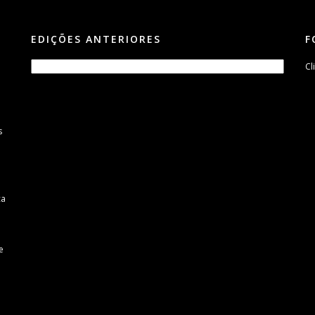
EDIÇÕES ANTERIORES
F
Cl
s
m
ca
e