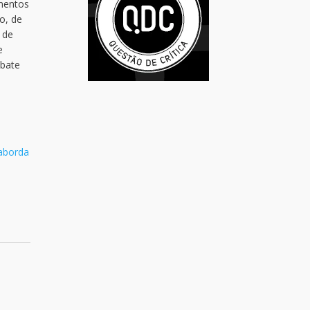
ementos
o, de
 de
e
ebate
taborda