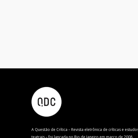
A Questão de Crítica – Revista eletrônica de críticas e estudo
teatrais – foi lançada no Rio de Janeiro em março de 2008