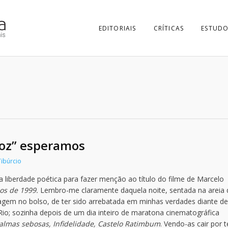
EDITORIAIS
CRÍTICAS
ESTUDO
voz” esperamos
Tibúrcio
a liberdade poética para fazer menção ao título do filme de Marcelo
os de 1999.
Lembro-me claramente daquela noite, sentada na areia 
agem no bolso, de ter sido arrebatada em minhas verdades diante d
io; sozinha depois de um dia inteiro de maratona cinematográfica
almas sebosas, Infidelidade, Castelo Ratimbum
. Vendo-as cair por t